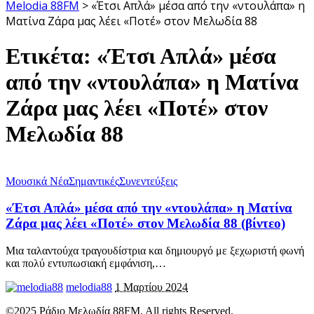
Melodia 88FM
>
«Έτσι Απλά» μέσα από την «ντουλάπα» η
Ματίνα Ζάρα μας λέει «Ποτέ» στον Μελωδία 88
Ετικέτα:
«Έτσι Απλά» μέσα
από την «ντουλάπα» η Ματίνα
Ζάρα μας λέει «Ποτέ» στον
Μελωδία 88
Μουσικά Νέα
Σημαντικές
Συνεντεύξεις
«Έτσι Απλά» μέσα από την «ντουλάπα» η Ματίνα
Ζάρα μας λέει «Ποτέ» στον Μελωδία 88 (βίντεο)
Μια ταλαντούχα τραγουδίστρια και δημιουργό με ξεχωριστή φωνή
και πολύ εντυπωσιακή εμφάνιση,
…
melodia88
1 Μαρτίου 2024
©2025 Ράδιο Μελωδία 88FM. All rights Reserved.