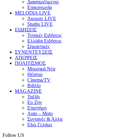
Διαφημιζόμενοι
Επικοινωνία
MELODIA LIVE
Άκουσε LIVE
Studio LIVE
ΕΙΔΗΣΕΙΣ
Τοπικές Ειδήσεις
Ελλάδα Ειδήσεις
Σημαντικές
ΣΥΝΕΝΤΕΥΞΕΙΣ
ΑΠΟΨΕΙΣ
ΠΟΛΙΤΙΣΜΟΣ
Μουσικά Νέα
Θέατρο
Cinema/TV
Βιβλίο
MAGAZINE
Ταξίδι
Ευ Ζην
Επιστήμη
Auto – Moto
Συνταγές & Άλλα
Εδώ Γελάμε
Follow US