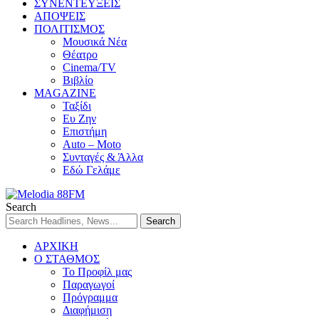
ΣΥΝΕΝΤΕΥΞΕΙΣ
ΑΠΟΨΕΙΣ
ΠΟΛΙΤΙΣΜΟΣ
Μουσικά Νέα
Θέατρο
Cinema/TV
Βιβλίο
MAGAZINE
Ταξίδι
Ευ Ζην
Επιστήμη
Auto – Moto
Συνταγές & Άλλα
Εδώ Γελάμε
Search
ΑΡΧΙΚΗ
Ο ΣΤΑΘΜΟΣ
Το Προφίλ μας
Παραγωγοί
Πρόγραμμα
Διαφήμιση