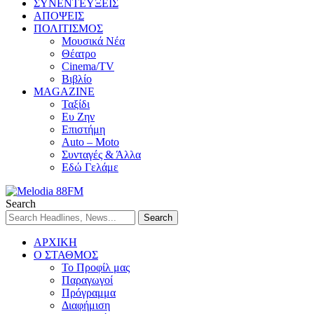
ΣΥΝΕΝΤΕΥΞΕΙΣ
ΑΠΟΨΕΙΣ
ΠΟΛΙΤΙΣΜΟΣ
Μουσικά Νέα
Θέατρο
Cinema/TV
Βιβλίο
MAGAZINE
Ταξίδι
Ευ Ζην
Επιστήμη
Auto – Moto
Συνταγές & Άλλα
Εδώ Γελάμε
Search
ΑΡΧΙΚΗ
Ο ΣΤΑΘΜΟΣ
Το Προφίλ μας
Παραγωγοί
Πρόγραμμα
Διαφήμιση