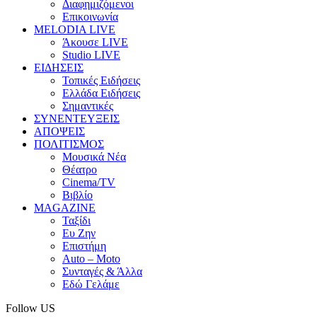
Διαφημιζόμενοι
Επικοινωνία
MELODIA LIVE
Άκουσε LIVE
Studio LIVE
ΕΙΔΗΣΕΙΣ
Τοπικές Ειδήσεις
Ελλάδα Ειδήσεις
Σημαντικές
ΣΥΝΕΝΤΕΥΞΕΙΣ
ΑΠΟΨΕΙΣ
ΠΟΛΙΤΙΣΜΟΣ
Μουσικά Νέα
Θέατρο
Cinema/TV
Βιβλίο
MAGAZINE
Ταξίδι
Ευ Ζην
Επιστήμη
Auto – Moto
Συνταγές & Άλλα
Εδώ Γελάμε
Follow US