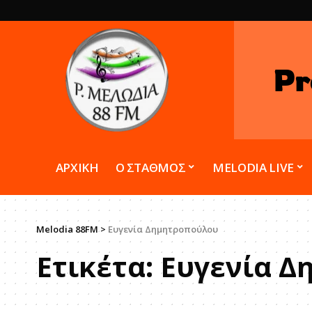
Pr
ΑΡΧΙΚΗ
Ο ΣΤΑΘΜΟΣ
MELODIA LIVE
Melodia 88FM
>
Ευγενία Δημητροπούλου
Ετικέτα:
Ευγενία Δ