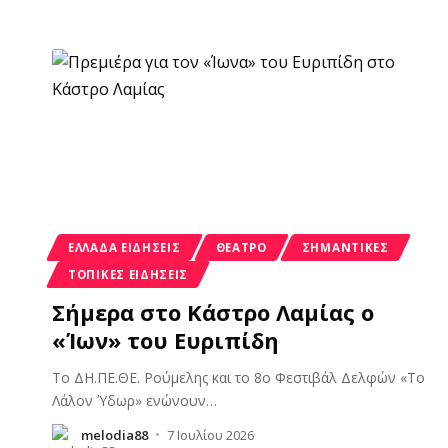
ΕΛΛΆΔΑ ΕΙΔΉΣΕΙΣ
ΘΈΑΤΡΟ
ΣΗΜΑΝΤΙΚΈΣ
ΤΟΠΙΚΈΣ ΕΙΔΉΣΕΙΣ
Σήμερα στο Κάστρο Λαμίας ο
«Ίων» του Ευριπίδη
Το ΔΗ.ΠΕ.ΘΕ. Ρούμελης και το 8ο Φεστιβάλ Δελφών «Το
Λάλον Ύδωρ» ενώνουν
…
melodia88
7 Ιουλίου 2026