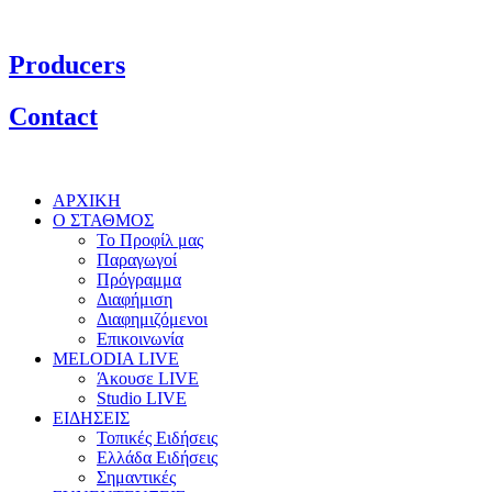
Producers
Contact
ΑΡΧΙΚΗ
Ο ΣΤΑΘΜΟΣ
Το Προφίλ μας
Παραγωγοί
Πρόγραμμα
Διαφήμιση
Διαφημιζόμενοι
Επικοινωνία
MELODIA LIVE
Άκουσε LIVE
Studio LIVE
ΕΙΔΗΣΕΙΣ
Τοπικές Ειδήσεις
Ελλάδα Ειδήσεις
Σημαντικές