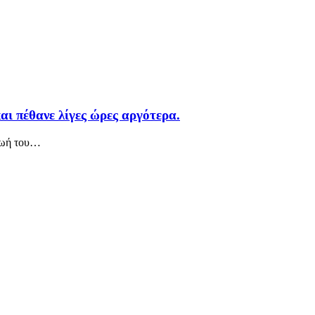
αι πέθανε λίγες ώρες αργότερα.
ζωή του
…