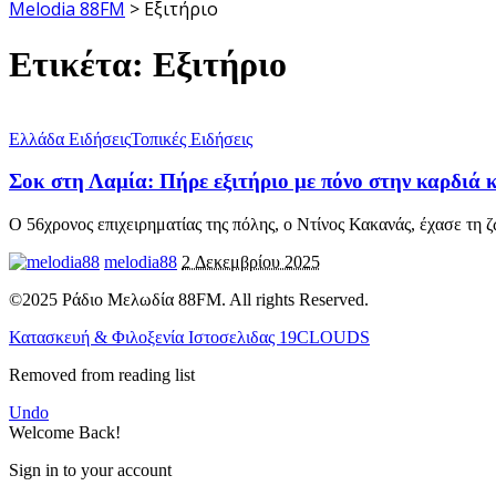
Melodia 88FM
>
Εξιτήριο
Ετικέτα:
Εξιτήριο
Ελλάδα Ειδήσεις
Τοπικές Ειδήσεις
Σοκ στη Λαμία: Πήρε εξιτήριο με πόνο στην καρδιά κ
Ο 56χρονος επιχειρηματίας της πόλης, ο Ντίνος Κακανάς, έχασε τη 
melodia88
2 Δεκεμβρίου 2025
©2025 Ράδιο Μελωδία 88FM. All rights Reserved.
Κατασκευή & Φιλοξενία Ιστοσελιδας 19CLOUDS
Removed from reading list
Undo
Welcome Back!
Sign in to your account