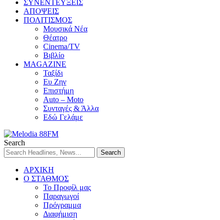
ΣΥΝΕΝΤΕΥΞΕΙΣ
ΑΠΟΨΕΙΣ
ΠΟΛΙΤΙΣΜΟΣ
Μουσικά Νέα
Θέατρο
Cinema/TV
Βιβλίο
MAGAZINE
Ταξίδι
Ευ Ζην
Επιστήμη
Auto – Moto
Συνταγές & Άλλα
Εδώ Γελάμε
Search
ΑΡΧΙΚΗ
Ο ΣΤΑΘΜΟΣ
Το Προφίλ μας
Παραγωγοί
Πρόγραμμα
Διαφήμιση