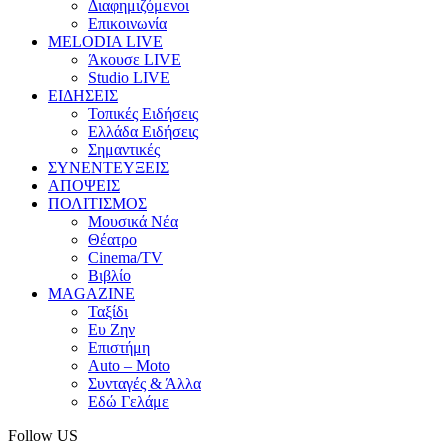
Διαφημιζόμενοι
Επικοινωνία
MELODIA LIVE
Άκουσε LIVE
Studio LIVE
ΕΙΔΗΣΕΙΣ
Τοπικές Ειδήσεις
Ελλάδα Ειδήσεις
Σημαντικές
ΣΥΝΕΝΤΕΥΞΕΙΣ
ΑΠΟΨΕΙΣ
ΠΟΛΙΤΙΣΜΟΣ
Μουσικά Νέα
Θέατρο
Cinema/TV
Βιβλίο
MAGAZINE
Ταξίδι
Ευ Ζην
Επιστήμη
Auto – Moto
Συνταγές & Άλλα
Εδώ Γελάμε
Follow US