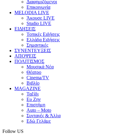
Διαφημιζόμενοι
Επικοινωνία
MELODIA LIVE
Άκουσε LIVE
Studio LIVE
ΕΙΔΗΣΕΙΣ
Τοπικές Ειδήσεις
Ελλάδα Ειδήσεις
Σημαντικές
ΣΥΝΕΝΤΕΥΞΕΙΣ
ΑΠΟΨΕΙΣ
ΠΟΛΙΤΙΣΜΟΣ
Μουσικά Νέα
Θέατρο
Cinema/TV
Βιβλίο
MAGAZINE
Ταξίδι
Ευ Ζην
Επιστήμη
Auto – Moto
Συνταγές & Άλλα
Εδώ Γελάμε
Follow US