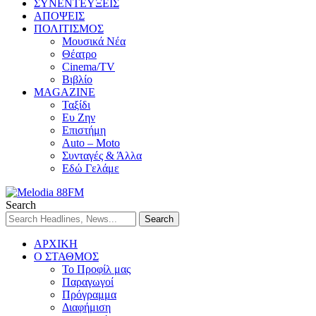
ΣΥΝΕΝΤΕΥΞΕΙΣ
ΑΠΟΨΕΙΣ
ΠΟΛΙΤΙΣΜΟΣ
Μουσικά Νέα
Θέατρο
Cinema/TV
Βιβλίο
MAGAZINE
Ταξίδι
Ευ Ζην
Επιστήμη
Auto – Moto
Συνταγές & Άλλα
Εδώ Γελάμε
Search
ΑΡΧΙΚΗ
Ο ΣΤΑΘΜΟΣ
Το Προφίλ μας
Παραγωγοί
Πρόγραμμα
Διαφήμιση