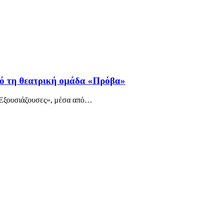
πό τη θεατρική ομάδα «Πρόβα»
Εξουσιάζουσες», μέσα από
…