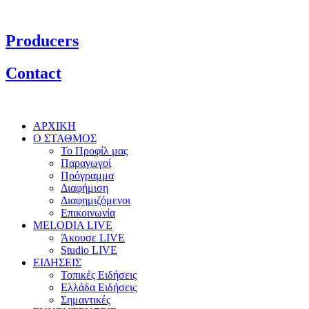
Producers
Contact
ΑΡΧΙΚΗ
Ο ΣΤΑΘΜΟΣ
Το Προφίλ μας
Παραγωγοί
Πρόγραμμα
Διαφήμιση
Διαφημιζόμενοι
Επικοινωνία
MELODIA LIVE
Άκουσε LIVE
Studio LIVE
ΕΙΔΗΣΕΙΣ
Τοπικές Ειδήσεις
Ελλάδα Ειδήσεις
Σημαντικές