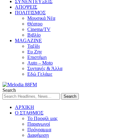
ΣΥΝΕΝΤΕΥΞΕΙΣ
ΑΠΟΨΕΙΣ
ΠΟΛΙΤΙΣΜΟΣ
Μουσικά Νέα
Θέατρο
Cinema/TV
Βιβλίο
MAGAZINE
Ταξίδι
Ευ Ζην
Επιστήμη
Auto – Moto
Συνταγές & Άλλα
Εδώ Γελάμε
Search
ΑΡΧΙΚΗ
Ο ΣΤΑΘΜΟΣ
Το Προφίλ μας
Παραγωγοί
Πρόγραμμα
Διαφήμιση