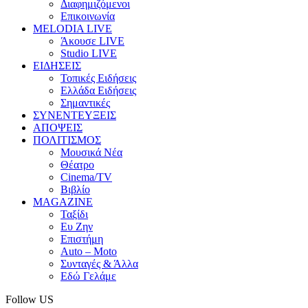
Διαφημιζόμενοι
Επικοινωνία
MELODIA LIVE
Άκουσε LIVE
Studio LIVE
ΕΙΔΗΣΕΙΣ
Τοπικές Ειδήσεις
Ελλάδα Ειδήσεις
Σημαντικές
ΣΥΝΕΝΤΕΥΞΕΙΣ
ΑΠΟΨΕΙΣ
ΠΟΛΙΤΙΣΜΟΣ
Μουσικά Νέα
Θέατρο
Cinema/TV
Βιβλίο
MAGAZINE
Ταξίδι
Ευ Ζην
Επιστήμη
Auto – Moto
Συνταγές & Άλλα
Εδώ Γελάμε
Follow US