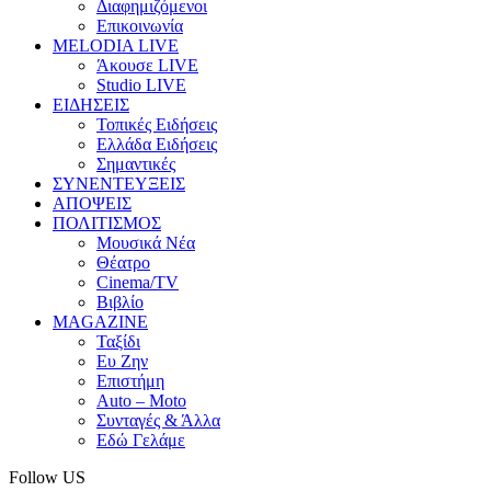
Διαφημιζόμενοι
Επικοινωνία
MELODIA LIVE
Άκουσε LIVE
Studio LIVE
ΕΙΔΗΣΕΙΣ
Τοπικές Ειδήσεις
Ελλάδα Ειδήσεις
Σημαντικές
ΣΥΝΕΝΤΕΥΞΕΙΣ
ΑΠΟΨΕΙΣ
ΠΟΛΙΤΙΣΜΟΣ
Μουσικά Νέα
Θέατρο
Cinema/TV
Βιβλίο
MAGAZINE
Ταξίδι
Ευ Ζην
Επιστήμη
Auto – Moto
Συνταγές & Άλλα
Εδώ Γελάμε
Follow US