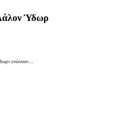
Λάλον Ύδωρ
Ύδωρ» ενώνουν
…