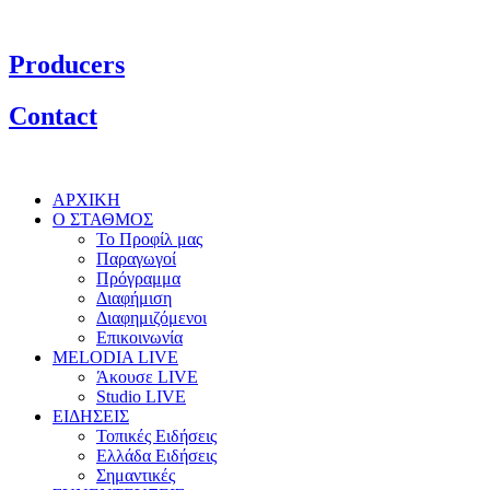
Producers
Contact
ΑΡΧΙΚΗ
Ο ΣΤΑΘΜΟΣ
Το Προφίλ μας
Παραγωγοί
Πρόγραμμα
Διαφήμιση
Διαφημιζόμενοι
Επικοινωνία
MELODIA LIVE
Άκουσε LIVE
Studio LIVE
ΕΙΔΗΣΕΙΣ
Τοπικές Ειδήσεις
Ελλάδα Ειδήσεις
Σημαντικές