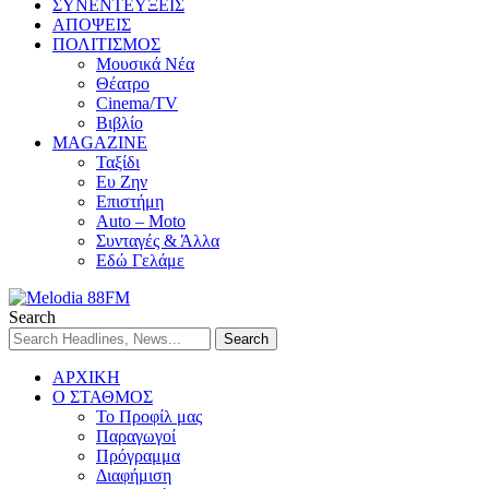
ΣΥΝΕΝΤΕΥΞΕΙΣ
ΑΠΟΨΕΙΣ
ΠΟΛΙΤΙΣΜΟΣ
Μουσικά Νέα
Θέατρο
Cinema/TV
Βιβλίο
MAGAZINE
Ταξίδι
Ευ Ζην
Επιστήμη
Auto – Moto
Συνταγές & Άλλα
Εδώ Γελάμε
Search
ΑΡΧΙΚΗ
Ο ΣΤΑΘΜΟΣ
Το Προφίλ μας
Παραγωγοί
Πρόγραμμα
Διαφήμιση