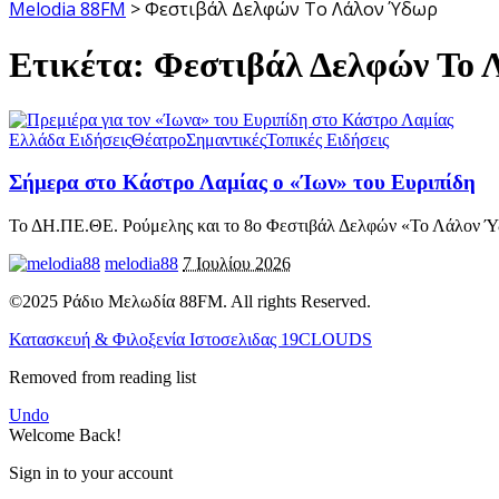
Melodia 88FM
>
Φεστιβάλ Δελφών Το Λάλον Ύδωρ
Ετικέτα:
Φεστιβάλ Δελφών Το 
Ελλάδα Ειδήσεις
Θέατρο
Σημαντικές
Τοπικές Ειδήσεις
Σήμερα στο Κάστρο Λαμίας ο «Ίων» του Ευριπίδη
Το ΔΗ.ΠΕ.ΘΕ. Ρούμελης και το 8ο Φεστιβάλ Δελφών «Το Λάλον 
melodia88
7 Ιουλίου 2026
©2025 Ράδιο Μελωδία 88FM. All rights Reserved.
Κατασκευή & Φιλοξενία Ιστοσελιδας 19CLOUDS
Removed from reading list
Undo
Welcome Back!
Sign in to your account