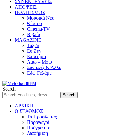
ΣΥΝΕΝΤΕΥΞΕΙΣ
ΑΠΟΨΕΙΣ
ΠΟΛΙΤΙΣΜΟΣ
Μουσικά Νέα
Θέατρο
Cinema/TV
Βιβλίο
MAGAZINE
Ταξίδι
Ευ Ζην
Επιστήμη
Auto – Moto
Συνταγές & Άλλα
Εδώ Γελάμε
Search
ΑΡΧΙΚΗ
Ο ΣΤΑΘΜΟΣ
Το Προφίλ μας
Παραγωγοί
Πρόγραμμα
Διαφήμιση