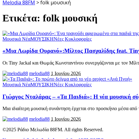
Melodia 88FM
>
folk μουσική
Ετικέτα:
folk μουσική
Μουσικά Νέα
ΜΟΥΣΙΚΗ
Νέες Κυκλοφορίες
«Μια Λωρίδα Ουρανό»:Μίλτος Πασχαλίδης feat. Ti
Οι Tiny Jackal και Θωμάς Κωνσταντίνου συνεργάζονται με τον Μίλ
melodia88
1 Ιουνίου 2026
Μουσικά Νέα
ΜΟΥΣΙΚΗ
Νέες Κυκλοφορίες
Γιώργος Νταλάρας – «Τα Παιδιά»: Η νέα μουσική σύ
Μια ιδιαίτερη μουσική συνάντηση έρχεται στο προσκήνιο μέσα από 
melodia88
1 Ιουνίου 2026
©2025 Ράδιο Μελωδία 88FM. All rights Reserved.