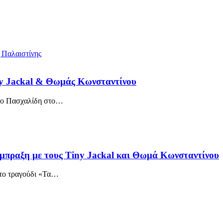
ny Jackal & Θωμάς Κωνσταντίνου
το Πασχαλίδη στο
…
μπραξη με τους Tiny Jackal και Θωμά Κωνσταντίνου
το τραγούδι «Τα
…