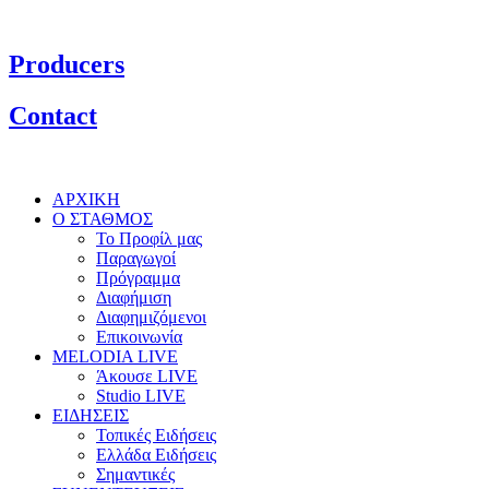
Producers
Contact
ΑΡΧΙΚΗ
Ο ΣΤΑΘΜΟΣ
Το Προφίλ μας
Παραγωγοί
Πρόγραμμα
Διαφήμιση
Διαφημιζόμενοι
Επικοινωνία
MELODIA LIVE
Άκουσε LIVE
Studio LIVE
ΕΙΔΗΣΕΙΣ
Τοπικές Ειδήσεις
Ελλάδα Ειδήσεις
Σημαντικές