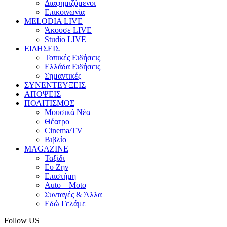
Διαφημιζόμενοι
Επικοινωνία
MELODIA LIVE
Άκουσε LIVE
Studio LIVE
ΕΙΔΗΣΕΙΣ
Τοπικές Ειδήσεις
Ελλάδα Ειδήσεις
Σημαντικές
ΣΥΝΕΝΤΕΥΞΕΙΣ
ΑΠΟΨΕΙΣ
ΠΟΛΙΤΙΣΜΟΣ
Μουσικά Νέα
Θέατρο
Cinema/TV
Βιβλίο
MAGAZINE
Ταξίδι
Ευ Ζην
Επιστήμη
Auto – Moto
Συνταγές & Άλλα
Εδώ Γελάμε
Follow US