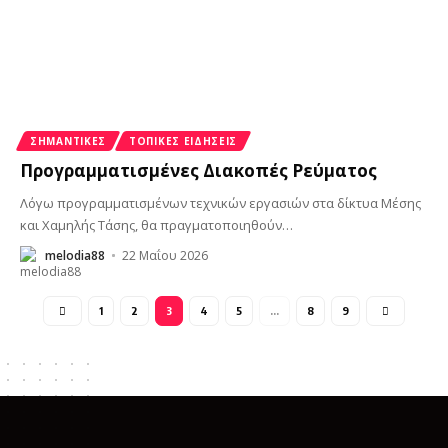
ΣΗΜΑΝΤΙΚΈΣ
ΤΟΠΙΚΈΣ ΕΙΔΉΣΕΙΣ
Προγραμματισμένες Διακοπές Ρεύματος
Λόγω προγραμματισμένων τεχνικών εργασιών στα δίκτυα Μέσης
και Χαμηλής Τάσης, θα πραγματοποιηθούν
…
melodia88
22 Μαΐου 2026
1
2
3
4
5
…
8
9