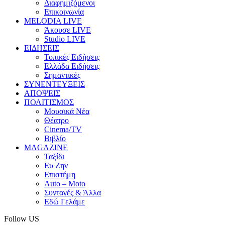
Διαφημιζόμενοι
Επικοινωνία
MELODIA LIVE
Άκουσε LIVE
Studio LIVE
ΕΙΔΗΣΕΙΣ
Τοπικές Ειδήσεις
Ελλάδα Ειδήσεις
Σημαντικές
ΣΥΝΕΝΤΕΥΞΕΙΣ
ΑΠΟΨΕΙΣ
ΠΟΛΙΤΙΣΜΟΣ
Μουσικά Νέα
Θέατρο
Cinema/TV
Βιβλίο
MAGAZINE
Ταξίδι
Ευ Ζην
Επιστήμη
Auto – Moto
Συνταγές & Άλλα
Εδώ Γελάμε
Follow US