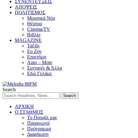
ΣΥΝΕΝΤΕΥΞΕΙΣ
ΑΠΟΨΕΙΣ
ΠΟΛΙΤΙΣΜΟΣ
Μουσικά Νέα
Θέατρο
Cinema/TV
Βιβλίο
MAGAZINE
Ταξίδι
Ευ Ζην
Επιστήμη
Auto – Moto
Συνταγές & Άλλα
Εδώ Γελάμε
Search
ΑΡΧΙΚΗ
Ο ΣΤΑΘΜΟΣ
Το Προφίλ μας
Παραγωγοί
Πρόγραμμα
Διαφήμιση