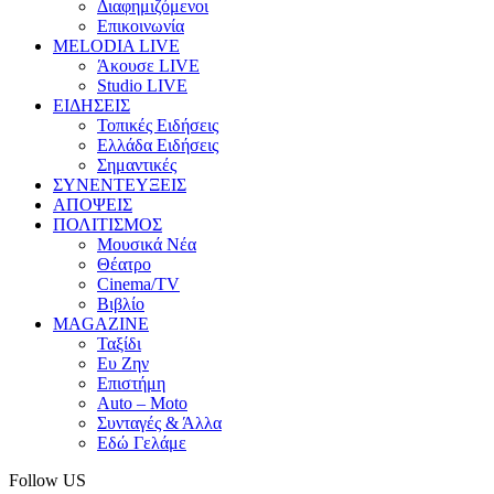
Διαφημιζόμενοι
Επικοινωνία
MELODIA LIVE
Άκουσε LIVE
Studio LIVE
ΕΙΔΗΣΕΙΣ
Τοπικές Ειδήσεις
Ελλάδα Ειδήσεις
Σημαντικές
ΣΥΝΕΝΤΕΥΞΕΙΣ
ΑΠΟΨΕΙΣ
ΠΟΛΙΤΙΣΜΟΣ
Μουσικά Νέα
Θέατρο
Cinema/TV
Βιβλίο
MAGAZINE
Ταξίδι
Ευ Ζην
Επιστήμη
Auto – Moto
Συνταγές & Άλλα
Εδώ Γελάμε
Follow US