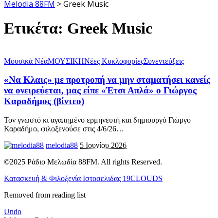
Melodia 88FM
>
Greek Music
Ετικέτα:
Greek Music
Μουσικά Νέα
ΜΟΥΣΙΚΗ
Νέες Κυκλοφορίες
Συνεντεύξεις
«Να Κλαις» με προτροπή να μην σταματήσει κανείς
να ονειρεύεται, μας είπε «Έτσι Απλά» ο Γιώργος
Καραδήμος (βίντεο)
Τον γνωστό κι αγαπημένο ερμηνευτή και δημιουργό Γιώργο
Καραδήμο, φιλοξενούσε στις 4/6/26
…
melodia88
5 Ιουνίου 2026
©2025 Ράδιο Μελωδία 88FM. All rights Reserved.
Κατασκευή & Φιλοξενία Ιστοσελιδας 19CLOUDS
Removed from reading list
Undo