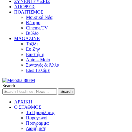
ΣΥΝΕΝΤΕΥΞΕΙΣ
ΑΠΟΨΕΙΣ
ΠΟΛΙΤΙΣΜΟΣ
Μουσικά Νέα
Θέατρο
Cinema/TV
Βιβλίο
MAGAZINE
Ταξίδι
Ευ Ζην
Επιστήμη
Auto – Moto
Συνταγές & Άλλα
Εδώ Γελάμε
Search
ΑΡΧΙΚΗ
Ο ΣΤΑΘΜΟΣ
Το Προφίλ μας
Παραγωγοί
Πρόγραμμα
Διαφήμιση