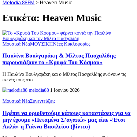
Melodia 88FM
>
Heaven Music
Ετικέτα:
Heaven Music
Μουσικά Νέα
ΜΟΥΣΙΚΗ
Νέες Κυκλοφορίες
Παυλίνα Βουλγαράκη & Μίλτος Πασχαλίδης
παρουσιάζουν το «Κρυφά Του Κόσμου»
Η Παυλίνα Βουλγαράκη και ο Μίλτος Πασχαλίδης ενώνουν τις
φωνές τους στο
…
melodia88
1 Ιουνίου 2026
Μουσικά Νέα
Συνεντεύξεις
Πρέπει να οριοθετούμε κάποιες καταστάσεις για να
μην έχουμε «Πεταμένα Σ’αγαπώ» μας είπε «Έτσι
Απλά» η Γιάννα Βασιλείου (βίντεο)