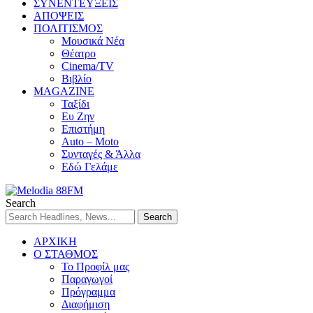
ΣΥΝΕΝΤΕΥΞΕΙΣ
ΑΠΟΨΕΙΣ
ΠΟΛΙΤΙΣΜΟΣ
Μουσικά Νέα
Θέατρο
Cinema/TV
Βιβλίο
MAGAZINE
Ταξίδι
Ευ Ζην
Επιστήμη
Auto – Moto
Συνταγές & Άλλα
Εδώ Γελάμε
Search
ΑΡΧΙΚΗ
Ο ΣΤΑΘΜΟΣ
Το Προφίλ μας
Παραγωγοί
Πρόγραμμα
Διαφήμιση