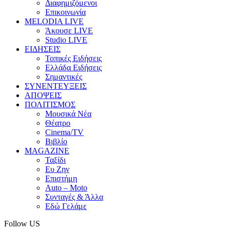
Διαφημιζόμενοι
Επικοινωνία
MELODIA LIVE
Άκουσε LIVE
Studio LIVE
ΕΙΔΗΣΕΙΣ
Τοπικές Ειδήσεις
Ελλάδα Ειδήσεις
Σημαντικές
ΣΥΝΕΝΤΕΥΞΕΙΣ
ΑΠΟΨΕΙΣ
ΠΟΛΙΤΙΣΜΟΣ
Μουσικά Νέα
Θέατρο
Cinema/TV
Βιβλίο
MAGAZINE
Ταξίδι
Ευ Ζην
Επιστήμη
Auto – Moto
Συνταγές & Άλλα
Εδώ Γελάμε
Follow US