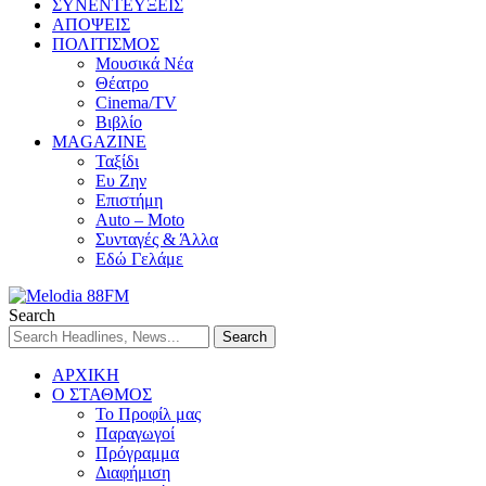
ΣΥΝΕΝΤΕΥΞΕΙΣ
ΑΠΟΨΕΙΣ
ΠΟΛΙΤΙΣΜΟΣ
Μουσικά Νέα
Θέατρο
Cinema/TV
Βιβλίο
MAGAZINE
Ταξίδι
Ευ Ζην
Επιστήμη
Auto – Moto
Συνταγές & Άλλα
Εδώ Γελάμε
Search
ΑΡΧΙΚΗ
Ο ΣΤΑΘΜΟΣ
Το Προφίλ μας
Παραγωγοί
Πρόγραμμα
Διαφήμιση