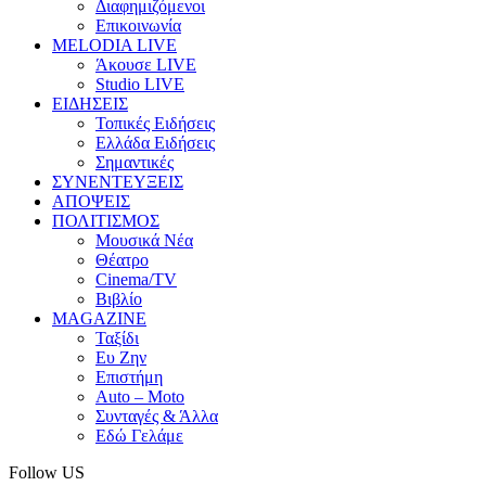
Διαφημιζόμενοι
Επικοινωνία
MELODIA LIVE
Άκουσε LIVE
Studio LIVE
ΕΙΔΗΣΕΙΣ
Τοπικές Ειδήσεις
Ελλάδα Ειδήσεις
Σημαντικές
ΣΥΝΕΝΤΕΥΞΕΙΣ
ΑΠΟΨΕΙΣ
ΠΟΛΙΤΙΣΜΟΣ
Μουσικά Νέα
Θέατρο
Cinema/TV
Βιβλίο
MAGAZINE
Ταξίδι
Ευ Ζην
Επιστήμη
Auto – Moto
Συνταγές & Άλλα
Εδώ Γελάμε
Follow US