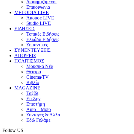
Διαφημιζόμενοι
Επικοινωνία
MELODIA LIVE
Άκουσε LIVE
Studio LIVE
ΕΙΔΗΣΕΙΣ
Τοπικές Ειδήσεις
Ελλάδα Ειδήσεις
Σημαντικές
ΣΥΝΕΝΤΕΥΞΕΙΣ
ΑΠΟΨΕΙΣ
ΠΟΛΙΤΙΣΜΟΣ
Μουσικά Νέα
Θέατρο
Cinema/TV
Βιβλίο
MAGAZINE
Ταξίδι
Ευ Ζην
Επιστήμη
Auto – Moto
Συνταγές & Άλλα
Εδώ Γελάμε
Follow US