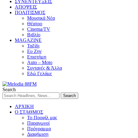
ΣΥΝΕΝΤΕΥΞΕΙΣ
ΑΠΟΨΕΙΣ
ΠΟΛΙΤΙΣΜΟΣ
Μουσικά Νέα
Θέατρο
Cinema/TV
Βιβλίο
MAGAZINE
Ταξίδι
Ευ Ζην
Επιστήμη
Auto – Moto
Συνταγές & Άλλα
Εδώ Γελάμε
Search
ΑΡΧΙΚΗ
Ο ΣΤΑΘΜΟΣ
Το Προφίλ μας
Παραγωγοί
Πρόγραμμα
Διαφήμιση