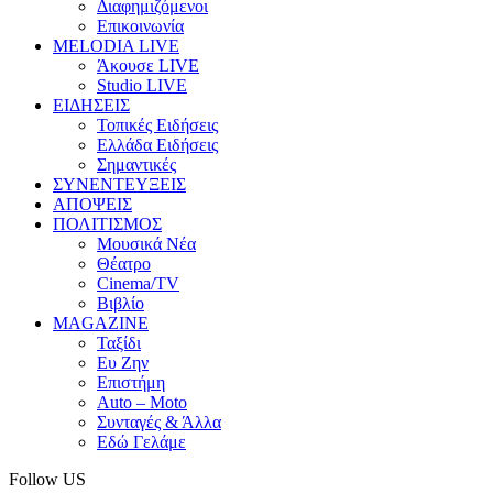
Διαφημιζόμενοι
Επικοινωνία
MELODIA LIVE
Άκουσε LIVE
Studio LIVE
ΕΙΔΗΣΕΙΣ
Τοπικές Ειδήσεις
Ελλάδα Ειδήσεις
Σημαντικές
ΣΥΝΕΝΤΕΥΞΕΙΣ
ΑΠΟΨΕΙΣ
ΠΟΛΙΤΙΣΜΟΣ
Μουσικά Νέα
Θέατρο
Cinema/TV
Βιβλίο
MAGAZINE
Ταξίδι
Ευ Ζην
Επιστήμη
Auto – Moto
Συνταγές & Άλλα
Εδώ Γελάμε
Follow US