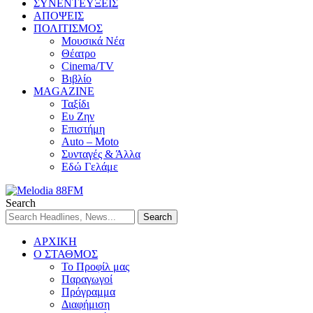
ΣΥΝΕΝΤΕΥΞΕΙΣ
ΑΠΟΨΕΙΣ
ΠΟΛΙΤΙΣΜΟΣ
Μουσικά Νέα
Θέατρο
Cinema/TV
Βιβλίο
MAGAZINE
Ταξίδι
Ευ Ζην
Επιστήμη
Auto – Moto
Συνταγές & Άλλα
Εδώ Γελάμε
Search
ΑΡΧΙΚΗ
Ο ΣΤΑΘΜΟΣ
Το Προφίλ μας
Παραγωγοί
Πρόγραμμα
Διαφήμιση