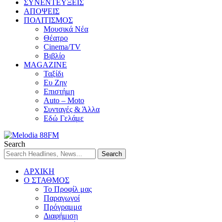
ΣΥΝΕΝΤΕΥΞΕΙΣ
ΑΠΟΨΕΙΣ
ΠΟΛΙΤΙΣΜΟΣ
Μουσικά Νέα
Θέατρο
Cinema/TV
Βιβλίο
MAGAZINE
Ταξίδι
Ευ Ζην
Επιστήμη
Auto – Moto
Συνταγές & Άλλα
Εδώ Γελάμε
Search
ΑΡΧΙΚΗ
Ο ΣΤΑΘΜΟΣ
Το Προφίλ μας
Παραγωγοί
Πρόγραμμα
Διαφήμιση