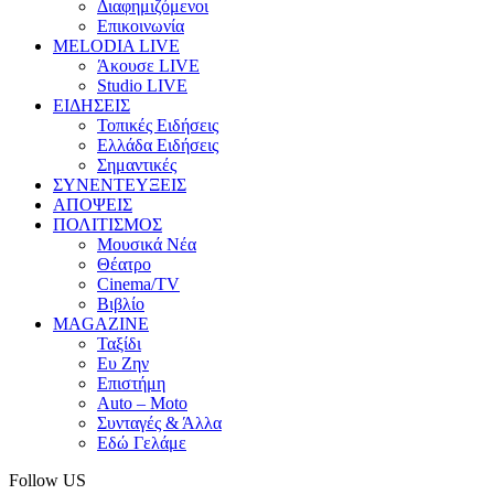
Διαφημιζόμενοι
Επικοινωνία
MELODIA LIVE
Άκουσε LIVE
Studio LIVE
ΕΙΔΗΣΕΙΣ
Τοπικές Ειδήσεις
Ελλάδα Ειδήσεις
Σημαντικές
ΣΥΝΕΝΤΕΥΞΕΙΣ
ΑΠΟΨΕΙΣ
ΠΟΛΙΤΙΣΜΟΣ
Μουσικά Νέα
Θέατρο
Cinema/TV
Βιβλίο
MAGAZINE
Ταξίδι
Ευ Ζην
Επιστήμη
Auto – Moto
Συνταγές & Άλλα
Εδώ Γελάμε
Follow US