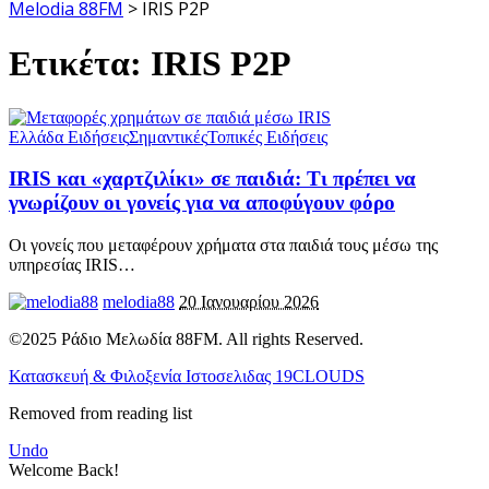
Melodia 88FM
>
IRIS P2P
Ετικέτα:
IRIS P2P
Ελλάδα Ειδήσεις
Σημαντικές
Τοπικές Ειδήσεις
IRIS και «χαρτζιλίκι» σε παιδιά: Τι πρέπει να
γνωρίζουν οι γονείς για να αποφύγουν φόρο
Οι γονείς που μεταφέρουν χρήματα στα παιδιά τους μέσω της
υπηρεσίας IRIS
…
melodia88
20 Ιανουαρίου 2026
©2025 Ράδιο Μελωδία 88FM. All rights Reserved.
Κατασκευή & Φιλοξενία Ιστοσελιδας 19CLOUDS
Removed from reading list
Undo
Welcome Back!