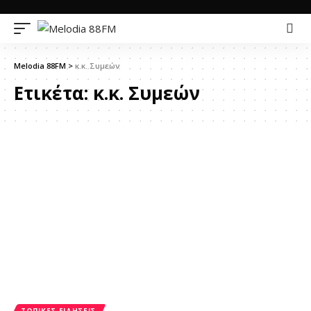
Melodia 88FM
>
κ.κ. Συμεών
Ετικέτα:
κ.κ. Συμεών
ΤΟΠΙΚΈΣ ΕΙΔΉΣΕΙΣ