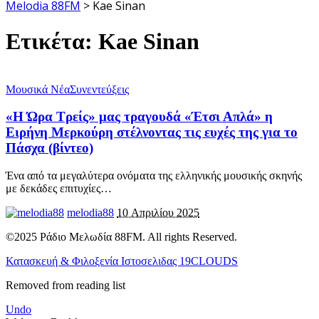
Melodia 88FM
>
Kae Sinan
Ετικέτα:
Kae Sinan
Μουσικά Νέα
Συνεντεύξεις
«Η Ώρα Τρείς» μας τραγουδά «Έτσι Απλά» η
Ειρήνη Μερκούρη στέλνοντας τις ευχές της για το
Πάσχα (βίντεο)
Ένα από τα μεγαλύτερα ονόματα της ελληνικής μουσικής σκηνής
με δεκάδες επιτυχίες
…
melodia88
10 Απριλίου 2025
©2025 Ράδιο Μελωδία 88FM. All rights Reserved.
Κατασκευή & Φιλοξενία Ιστοσελιδας 19CLOUDS
Removed from reading list
Undo