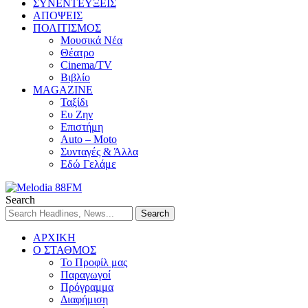
ΣΥΝΕΝΤΕΥΞΕΙΣ
ΑΠΟΨΕΙΣ
ΠΟΛΙΤΙΣΜΟΣ
Μουσικά Νέα
Θέατρο
Cinema/TV
Βιβλίο
MAGAZINE
Ταξίδι
Ευ Ζην
Επιστήμη
Auto – Moto
Συνταγές & Άλλα
Εδώ Γελάμε
Search
ΑΡΧΙΚΗ
Ο ΣΤΑΘΜΟΣ
Το Προφίλ μας
Παραγωγοί
Πρόγραμμα
Διαφήμιση