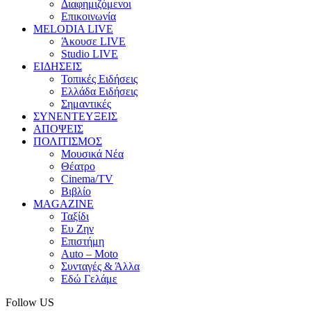
Διαφημιζόμενοι
Επικοινωνία
MELODIA LIVE
Άκουσε LIVE
Studio LIVE
ΕΙΔΗΣΕΙΣ
Τοπικές Ειδήσεις
Ελλάδα Ειδήσεις
Σημαντικές
ΣΥΝΕΝΤΕΥΞΕΙΣ
ΑΠΟΨΕΙΣ
ΠΟΛΙΤΙΣΜΟΣ
Μουσικά Νέα
Θέατρο
Cinema/TV
Βιβλίο
MAGAZINE
Ταξίδι
Ευ Ζην
Επιστήμη
Auto – Moto
Συνταγές & Άλλα
Εδώ Γελάμε
Follow US