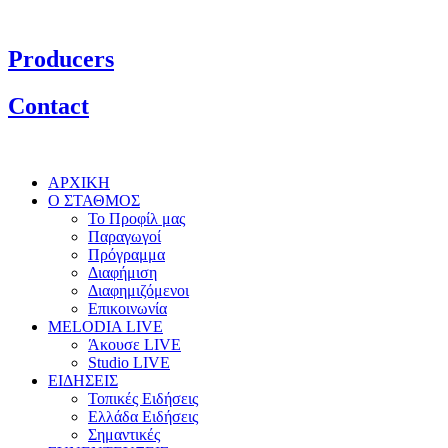
Producers
Contact
ΑΡΧΙΚΗ
Ο ΣΤΑΘΜΟΣ
Το Προφίλ μας
Παραγωγοί
Πρόγραμμα
Διαφήμιση
Διαφημιζόμενοι
Επικοινωνία
MELODIA LIVE
Άκουσε LIVE
Studio LIVE
ΕΙΔΗΣΕΙΣ
Τοπικές Ειδήσεις
Ελλάδα Ειδήσεις
Σημαντικές