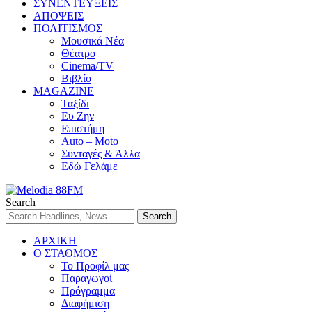
ΣΥΝΕΝΤΕΥΞΕΙΣ
ΑΠΟΨΕΙΣ
ΠΟΛΙΤΙΣΜΟΣ
Μουσικά Νέα
Θέατρο
Cinema/TV
Βιβλίο
MAGAZINE
Ταξίδι
Ευ Ζην
Επιστήμη
Auto – Moto
Συνταγές & Άλλα
Εδώ Γελάμε
Search
ΑΡΧΙΚΗ
Ο ΣΤΑΘΜΟΣ
Το Προφίλ μας
Παραγωγοί
Πρόγραμμα
Διαφήμιση