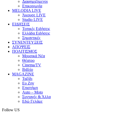
Διαφημιζόμενοι
Επικοινωνία
MELODIA LIVE
Άκουσε LIVE
Studio LIVE
ΕΙΔΗΣΕΙΣ
Τοπικές Ειδήσεις
Ελλάδα Ειδήσεις
Σημαντικές
ΣΥΝΕΝΤΕΥΞΕΙΣ
ΑΠΟΨΕΙΣ
ΠΟΛΙΤΙΣΜΟΣ
Μουσικά Νέα
Θέατρο
Cinema/TV
Βιβλίο
MAGAZINE
Ταξίδι
Ευ Ζην
Επιστήμη
Auto – Moto
Συνταγές & Άλλα
Εδώ Γελάμε
Follow US