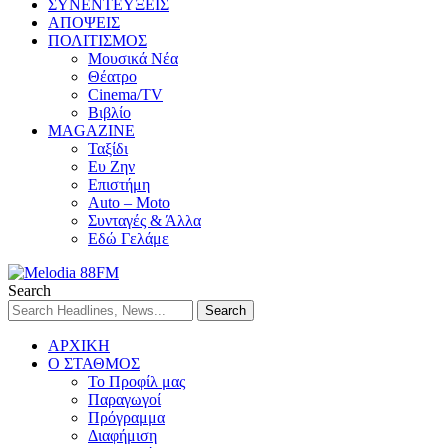
ΣΥΝΕΝΤΕΥΞΕΙΣ
ΑΠΟΨΕΙΣ
ΠΟΛΙΤΙΣΜΟΣ
Μουσικά Νέα
Θέατρο
Cinema/TV
Βιβλίο
MAGAZINE
Ταξίδι
Ευ Ζην
Επιστήμη
Auto – Moto
Συνταγές & Άλλα
Εδώ Γελάμε
Search
ΑΡΧΙΚΗ
Ο ΣΤΑΘΜΟΣ
Το Προφίλ μας
Παραγωγοί
Πρόγραμμα
Διαφήμιση