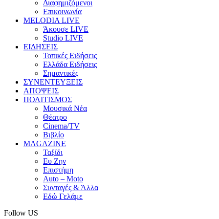
Διαφημιζόμενοι
Επικοινωνία
MELODIA LIVE
Άκουσε LIVE
Studio LIVE
ΕΙΔΗΣΕΙΣ
Τοπικές Ειδήσεις
Ελλάδα Ειδήσεις
Σημαντικές
ΣΥΝΕΝΤΕΥΞΕΙΣ
ΑΠΟΨΕΙΣ
ΠΟΛΙΤΙΣΜΟΣ
Μουσικά Νέα
Θέατρο
Cinema/TV
Βιβλίο
MAGAZINE
Ταξίδι
Ευ Ζην
Επιστήμη
Auto – Moto
Συνταγές & Άλλα
Εδώ Γελάμε
Follow US