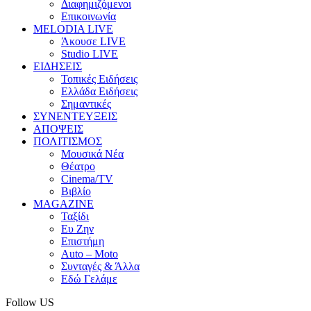
Διαφημιζόμενοι
Επικοινωνία
MELODIA LIVE
Άκουσε LIVE
Studio LIVE
ΕΙΔΗΣΕΙΣ
Τοπικές Ειδήσεις
Ελλάδα Ειδήσεις
Σημαντικές
ΣΥΝΕΝΤΕΥΞΕΙΣ
ΑΠΟΨΕΙΣ
ΠΟΛΙΤΙΣΜΟΣ
Μουσικά Νέα
Θέατρο
Cinema/TV
Βιβλίο
MAGAZINE
Ταξίδι
Ευ Ζην
Επιστήμη
Auto – Moto
Συνταγές & Άλλα
Εδώ Γελάμε
Follow US