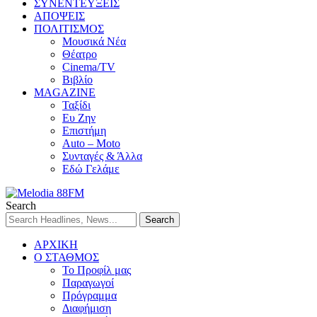
ΣΥΝΕΝΤΕΥΞΕΙΣ
ΑΠΟΨΕΙΣ
ΠΟΛΙΤΙΣΜΟΣ
Μουσικά Νέα
Θέατρο
Cinema/TV
Βιβλίο
MAGAZINE
Ταξίδι
Ευ Ζην
Επιστήμη
Auto – Moto
Συνταγές & Άλλα
Εδώ Γελάμε
Search
ΑΡΧΙΚΗ
Ο ΣΤΑΘΜΟΣ
Το Προφίλ μας
Παραγωγοί
Πρόγραμμα
Διαφήμιση