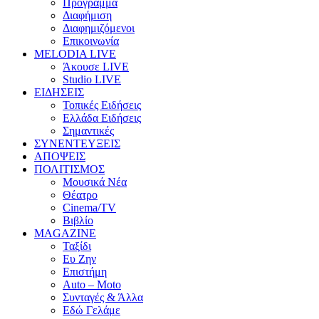
Πρόγραμμα
Διαφήμιση
Διαφημιζόμενοι
Επικοινωνία
MELODIA LIVE
Άκουσε LIVE
Studio LIVE
ΕΙΔΗΣΕΙΣ
Τοπικές Ειδήσεις
Ελλάδα Ειδήσεις
Σημαντικές
ΣΥΝΕΝΤΕΥΞΕΙΣ
ΑΠΟΨΕΙΣ
ΠΟΛΙΤΙΣΜΟΣ
Μουσικά Νέα
Θέατρο
Cinema/TV
Βιβλίο
MAGAZINE
Ταξίδι
Ευ Ζην
Επιστήμη
Auto – Moto
Συνταγές & Άλλα
Εδώ Γελάμε