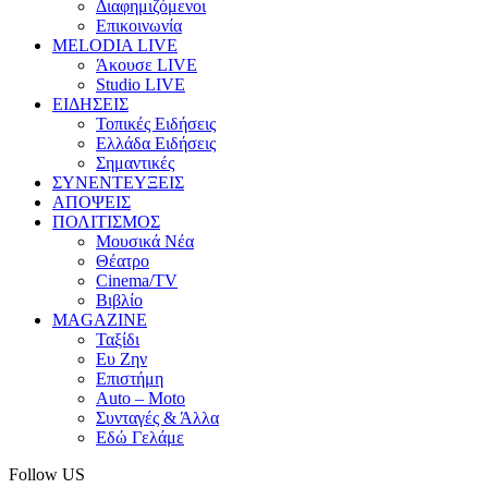
Διαφημιζόμενοι
Επικοινωνία
MELODIA LIVE
Άκουσε LIVE
Studio LIVE
ΕΙΔΗΣΕΙΣ
Τοπικές Ειδήσεις
Ελλάδα Ειδήσεις
Σημαντικές
ΣΥΝΕΝΤΕΥΞΕΙΣ
ΑΠΟΨΕΙΣ
ΠΟΛΙΤΙΣΜΟΣ
Μουσικά Νέα
Θέατρο
Cinema/TV
Βιβλίο
MAGAZINE
Ταξίδι
Ευ Ζην
Επιστήμη
Auto – Moto
Συνταγές & Άλλα
Εδώ Γελάμε
Follow US