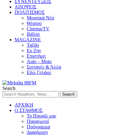
ΣΥΝΕΝΤΕΥΞΕΙΣ
ΑΠΟΨΕΙΣ
ΠΟΛΙΤΙΣΜΟΣ
Μουσικά Νέα
Θέατρο
Cinema/TV
Βιβλίο
MAGAZINE
Ταξίδι
Ευ Ζην
Επιστήμη
Auto – Moto
Συνταγές & Άλλα
Εδώ Γελάμε
Search
ΑΡΧΙΚΗ
Ο ΣΤΑΘΜΟΣ
Το Προφίλ μας
Παραγωγοί
Πρόγραμμα
Διαφήμιση