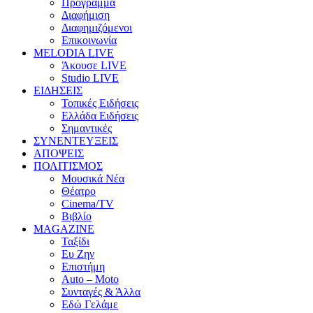
Πρόγραμμα
Διαφήμιση
Διαφημιζόμενοι
Επικοινωνία
MELODIA LIVE
Άκουσε LIVE
Studio LIVE
ΕΙΔΗΣΕΙΣ
Τοπικές Ειδήσεις
Ελλάδα Ειδήσεις
Σημαντικές
ΣΥΝΕΝΤΕΥΞΕΙΣ
ΑΠΟΨΕΙΣ
ΠΟΛΙΤΙΣΜΟΣ
Μουσικά Νέα
Θέατρο
Cinema/TV
Βιβλίο
MAGAZINE
Ταξίδι
Ευ Ζην
Επιστήμη
Auto – Moto
Συνταγές & Άλλα
Εδώ Γελάμε