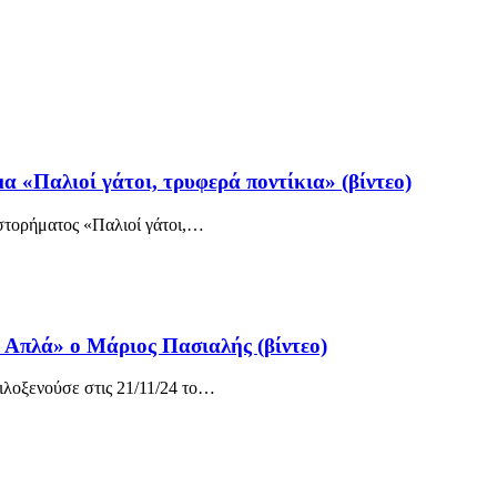
α «Παλιοί γάτοι, τρυφερά ποντίκια» (βίντεο)
στορήματος «Παλιοί γάτοι,
…
 Απλά» ο Μάριος Πασιαλής (βίντεο)
λοξενούσε στις 21/11/24 το
…