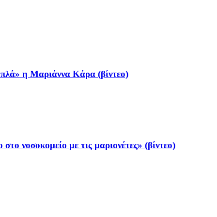
Απλά» η Μαριάννα Κάρα (βίντεο)
στο νοσοκομείο με τις μαριονέτες» (βίντεο)