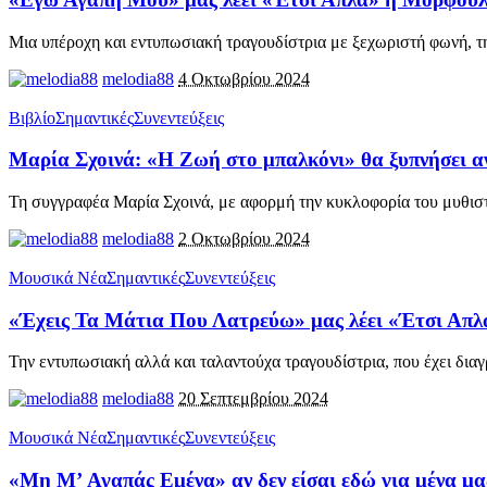
Μια υπέροχη και εντυπωσιακή τραγουδίστρια με ξεχωριστή φωνή, 
melodia88
4 Οκτωβρίου 2024
Βιβλίο
Σημαντικές
Συνεντεύξεις
Μαρία Σχοινά: «Η Ζωή στο μπαλκόνι» θα ξυπνήσει αν
Τη συγγραφέα Μαρία Σχοινά, με αφορμή την κυκλοφορία του μυθισ
melodia88
2 Οκτωβρίου 2024
Μουσικά Νέα
Σημαντικές
Συνεντεύξεις
«Έχεις Τα Μάτια Που Λατρεύω» μας λέει «Έτσι Απλά
Την εντυπωσιακή αλλά και ταλαντούχα τραγουδίστρια, που έχει διαγ
melodia88
20 Σεπτεμβρίου 2024
Μουσικά Νέα
Σημαντικές
Συνεντεύξεις
«Μη M’ Αγαπάς Εμένα» αν δεν είσαι εδώ για μένα μα