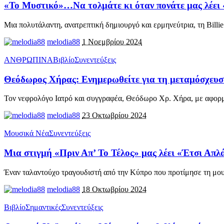
«Το Μυστικό»…Να τολμάτε κι όταν πονάτε μας λέει «Έ
Μια πολυτάλαντη, ανατρεπτική δημιουργό και ερμηνεύτρια, τη Billie
melodia88
1 Νοεμβρίου 2024
ΑΝΘΡΩΠΙΝΑ
Βιβλίο
Συνεντεύξεις
Θεόδωρος Χήρας: Ενημερωθείτε για τη μεταμόσχευση κ
Τον νεφρολόγο Ιατρό και συγγραφέα, Θεόδωρο Χρ. Χήρα, με αφορ
melodia88
23 Οκτωβρίου 2024
Μουσικά Νέα
Συνεντεύξεις
Μια στιγμή «Πριν Απ’ Το Τέλος» μας λέει «Έτσι Απλά
Έναν ταλαντούχο τραγουδιστή από την Κύπρο που προτίμησε τη μου
melodia88
18 Οκτωβρίου 2024
Βιβλίο
Σημαντικές
Συνεντεύξεις