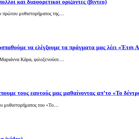
λλοί και διαφορετικοί ορίζοντες (βίντεο)
υ πρώτου μυθιστορήματος της
…
οσπαθούμε να ελέγξουμε τα πράγματα μας λέει «Έτσι 
ν Μαριάννα Κάρα, φιλοξενούσε
…
πουμε τους εαυτούς μας μαθαίνοντας απ’το «Το δέντρο 
υ μυθιστορήματος του «Το
…
 (video)