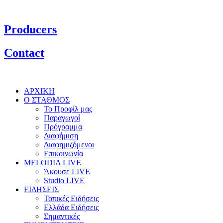
Producers
Contact
ΑΡΧΙΚΗ
Ο ΣΤΑΘΜΟΣ
Το Προφίλ μας
Παραγωγοί
Πρόγραμμα
Διαφήμιση
Διαφημιζόμενοι
Επικοινωνία
MELODIA LIVE
Άκουσε LIVE
Studio LIVE
ΕΙΔΗΣΕΙΣ
Τοπικές Ειδήσεις
Ελλάδα Ειδήσεις
Σημαντικές