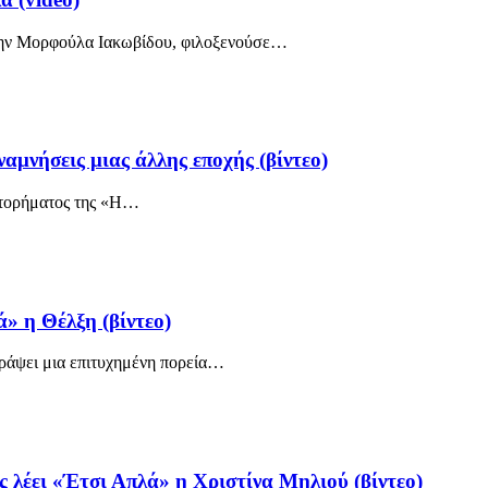
την Μορφούλα Ιακωβίδου, φιλοξενούσε
…
αμνήσεις μιας άλλης εποχής (βίντεο)
τορήματος της «Η
…
» η Θέλξη (βίντεο)
ράψει μια επιτυχημένη πορεία
…
ς λέει «Έτσι Απλά» η Χριστίνα Μηλιού (βίντεο)