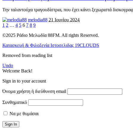
Την ταλαντούχα τραγουδίστρια, που έχει κάνει ξεχωριστά δισκογραφ
melodia88
21 Ιουνίου 2024
1
2
…
4
5
6
7
8
9
©2025 Ράδιο Μελωδία 88FM. All rights Reserved.
Κατασκευή & Φιλοξενία Ιστοσελιδας 19CLOUDS
Removed from reading list
Undo
Welcome Back!
Sign in to your account
Όνομα χρήστη ή διεύθυνση email
Συνθηματικό
Να με θυμάσαι