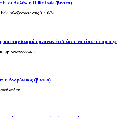
τσι Απλά» η Billie Isak (βίντεο)
 Isak, φιλοξενούσε στις 31/10/24
…
αι την δωρεά οργάνων έτσι ώστε να είστε έτοιμοι για
μή την κυκλοφορία
…
» ο Ανδρόνικος (βίντεο)
σική από τη
…