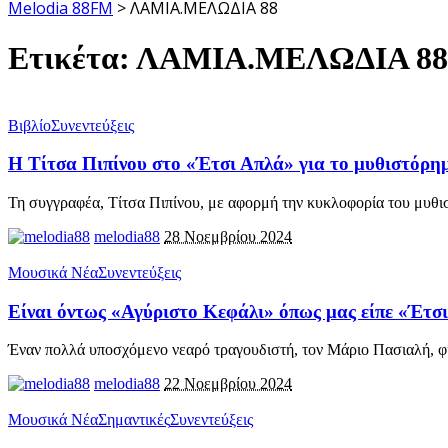
Melodia 88FM
>
ΛΑΜΙΑ.ΜΕΛΩΔΙΑ 88
Ετικέτα:
ΛΑΜΙΑ.ΜΕΛΩΔΙΑ 88
Βιβλίο
Συνεντεύξεις
Η Τίτσα Πιπίνου στο «Έτσι Απλά» για το μυθιστόρημ
Τη συγγραφέα, Τίτσα Πιπίνου, με αφορμή την κυκλοφορία του μυθι
melodia88
28 Νοεμβρίου 2024
Μουσικά Νέα
Συνεντεύξεις
Είναι όντως «Αγύριστο Κεφάλι» όπως μας είπε «Έτσι
Έναν πολλά υποσχόμενο νεαρό τραγουδιστή, τον Μάριο Πασιαλή, φι
melodia88
22 Νοεμβρίου 2024
Μουσικά Νέα
Σημαντικές
Συνεντεύξεις