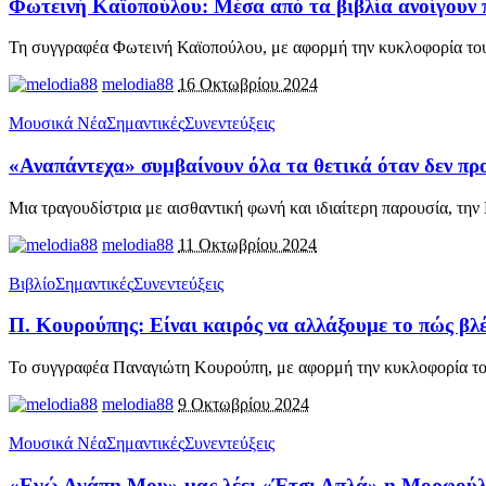
Φωτεινή Καϊοπούλου: Μέσα από τα βιβλία ανοίγουν πο
Τη συγγραφέα Φωτεινή Καϊοπούλου, με αφορμή την κυκλοφορία το
melodia88
16 Οκτωβρίου 2024
Μουσικά Νέα
Σημαντικές
Συνεντεύξεις
«Αναπάντεχα» συμβαίνουν όλα τα θετικά όταν δεν πρ
Μια τραγουδίστρια με αισθαντική φωνή και ιδιαίτερη παρουσία, τη
melodia88
11 Οκτωβρίου 2024
Βιβλίο
Σημαντικές
Συνεντεύξεις
Π. Κουρούπης: Είναι καιρός να αλλάξουμε το πώς βλέ
Το συγγραφέα Παναγιώτη Κουρούπη, με αφορμή την κυκλοφορία το
melodia88
9 Οκτωβρίου 2024
Μουσικά Νέα
Σημαντικές
Συνεντεύξεις
«Εγώ Αγάπη Μου» μας λέει «Έτσι Απλά» η Μορφούλα