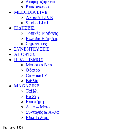
Διαφημιζόμενοι
Επικοινωνία
MELODIA LIVE
Άκουσε LIVE
Studio LIVE
ΕΙΔΗΣΕΙΣ
Τοπικές Ειδήσεις
Ελλάδα Ειδήσεις
Σημαντικές
ΣΥΝΕΝΤΕΥΞΕΙΣ
ΑΠΟΨΕΙΣ
ΠΟΛΙΤΙΣΜΟΣ
Μουσικά Νέα
Θέατρο
Cinema/TV
Βιβλίο
MAGAZINE
Ταξίδι
Ευ Ζην
Επιστήμη
Auto – Moto
Συνταγές & Άλλα
Εδώ Γελάμε
Follow US