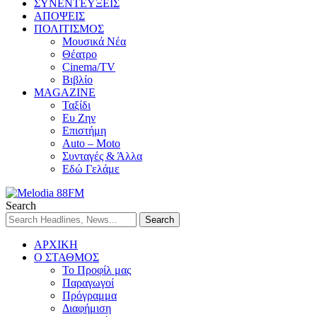
ΣΥΝΕΝΤΕΥΞΕΙΣ
ΑΠΟΨΕΙΣ
ΠΟΛΙΤΙΣΜΟΣ
Μουσικά Νέα
Θέατρο
Cinema/TV
Βιβλίο
MAGAZINE
Ταξίδι
Ευ Ζην
Επιστήμη
Auto – Moto
Συνταγές & Άλλα
Εδώ Γελάμε
Search
ΑΡΧΙΚΗ
Ο ΣΤΑΘΜΟΣ
Το Προφίλ μας
Παραγωγοί
Πρόγραμμα
Διαφήμιση