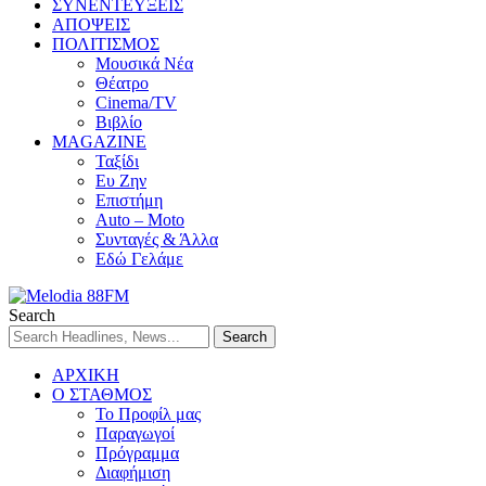
ΣΥΝΕΝΤΕΥΞΕΙΣ
ΑΠΟΨΕΙΣ
ΠΟΛΙΤΙΣΜΟΣ
Μουσικά Νέα
Θέατρο
Cinema/TV
Βιβλίο
MAGAZINE
Ταξίδι
Ευ Ζην
Επιστήμη
Auto – Moto
Συνταγές & Άλλα
Εδώ Γελάμε
Search
ΑΡΧΙΚΗ
Ο ΣΤΑΘΜΟΣ
Το Προφίλ μας
Παραγωγοί
Πρόγραμμα
Διαφήμιση