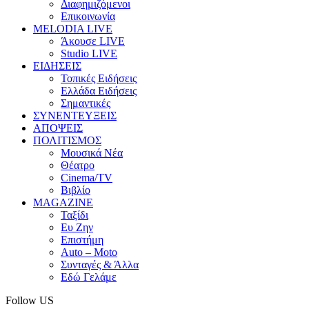
Διαφημιζόμενοι
Επικοινωνία
MELODIA LIVE
Άκουσε LIVE
Studio LIVE
ΕΙΔΗΣΕΙΣ
Τοπικές Ειδήσεις
Ελλάδα Ειδήσεις
Σημαντικές
ΣΥΝΕΝΤΕΥΞΕΙΣ
ΑΠΟΨΕΙΣ
ΠΟΛΙΤΙΣΜΟΣ
Μουσικά Νέα
Θέατρο
Cinema/TV
Βιβλίο
MAGAZINE
Ταξίδι
Ευ Ζην
Επιστήμη
Auto – Moto
Συνταγές & Άλλα
Εδώ Γελάμε
Follow US