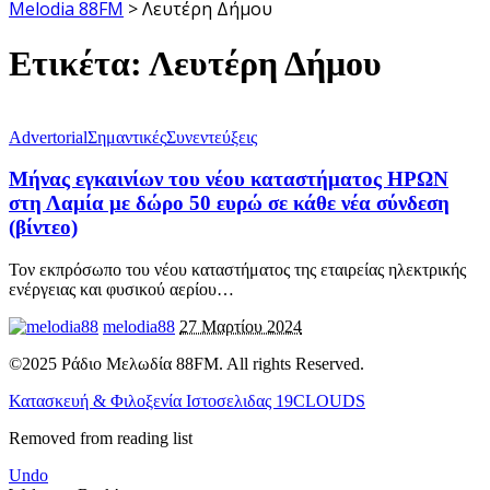
Melodia 88FM
>
Λευτέρη Δήμου
Ετικέτα:
Λευτέρη Δήμου
Advertorial
Σημαντικές
Συνεντεύξεις
Μήνας εγκαινίων του νέου καταστήματος ΗΡΩΝ
στη Λαμία με δώρο 50 ευρώ σε κάθε νέα σύνδεση
(βίντεο)
Τον εκπρόσωπο του νέου καταστήματος της εταιρείας ηλεκτρικής
ενέργειας και φυσικού αερίου
…
melodia88
27 Μαρτίου 2024
©2025 Ράδιο Μελωδία 88FM. All rights Reserved.
Κατασκευή & Φιλοξενία Ιστοσελιδας 19CLOUDS
Removed from reading list
Undo