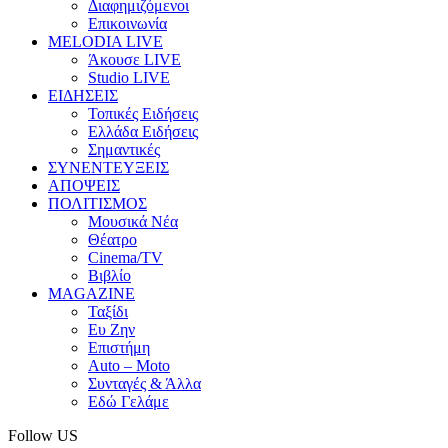
Διαφημιζόμενοι
Επικοινωνία
MELODIA LIVE
Άκουσε LIVE
Studio LIVE
ΕΙΔΗΣΕΙΣ
Τοπικές Ειδήσεις
Ελλάδα Ειδήσεις
Σημαντικές
ΣΥΝΕΝΤΕΥΞΕΙΣ
ΑΠΟΨΕΙΣ
ΠΟΛΙΤΙΣΜΟΣ
Μουσικά Νέα
Θέατρο
Cinema/TV
Βιβλίο
MAGAZINE
Ταξίδι
Ευ Ζην
Επιστήμη
Auto – Moto
Συνταγές & Άλλα
Εδώ Γελάμε
Follow US