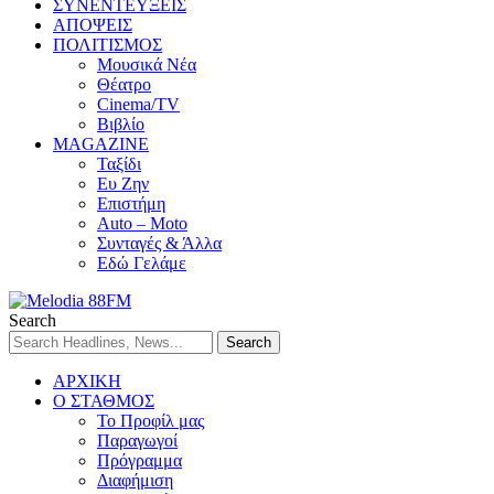
ΣΥΝΕΝΤΕΥΞΕΙΣ
ΑΠΟΨΕΙΣ
ΠΟΛΙΤΙΣΜΟΣ
Μουσικά Νέα
Θέατρο
Cinema/TV
Βιβλίο
MAGAZINE
Ταξίδι
Ευ Ζην
Επιστήμη
Auto – Moto
Συνταγές & Άλλα
Εδώ Γελάμε
Search
ΑΡΧΙΚΗ
Ο ΣΤΑΘΜΟΣ
Το Προφίλ μας
Παραγωγοί
Πρόγραμμα
Διαφήμιση