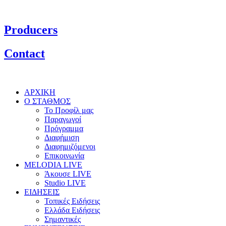
Producers
Contact
ΑΡΧΙΚΗ
Ο ΣΤΑΘΜΟΣ
Το Προφίλ μας
Παραγωγοί
Πρόγραμμα
Διαφήμιση
Διαφημιζόμενοι
Επικοινωνία
MELODIA LIVE
Άκουσε LIVE
Studio LIVE
ΕΙΔΗΣΕΙΣ
Τοπικές Ειδήσεις
Ελλάδα Ειδήσεις
Σημαντικές