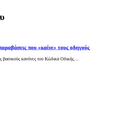
ου
παραβάσεις που «καίνε» τους οδηγούς
ας βασικούς κανόνες του Κώδικα Οδικής
…