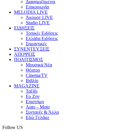
Διαφημιζόμενοι
Επικοινωνία
MELODIA LIVE
Άκουσε LIVE
Studio LIVE
ΕΙΔΗΣΕΙΣ
Τοπικές Ειδήσεις
Ελλάδα Ειδήσεις
Σημαντικές
ΣΥΝΕΝΤΕΥΞΕΙΣ
ΑΠΟΨΕΙΣ
ΠΟΛΙΤΙΣΜΟΣ
Μουσικά Νέα
Θέατρο
Cinema/TV
Βιβλίο
MAGAZINE
Ταξίδι
Ευ Ζην
Επιστήμη
Auto – Moto
Συνταγές & Άλλα
Εδώ Γελάμε
Follow US