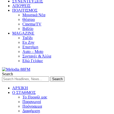
ΣΥΝΕΝΤΕΥΞΕΙΣ
ΑΠΟΨΕΙΣ
ΠΟΛΙΤΙΣΜΟΣ
Μουσικά Νέα
Θέατρο
Cinema/TV
Βιβλίο
MAGAZINE
Ταξίδι
Ευ Ζην
Επιστήμη
Auto – Moto
Συνταγές & Άλλα
Εδώ Γελάμε
Search
ΑΡΧΙΚΗ
Ο ΣΤΑΘΜΟΣ
Το Προφίλ μας
Παραγωγοί
Πρόγραμμα
Διαφήμιση