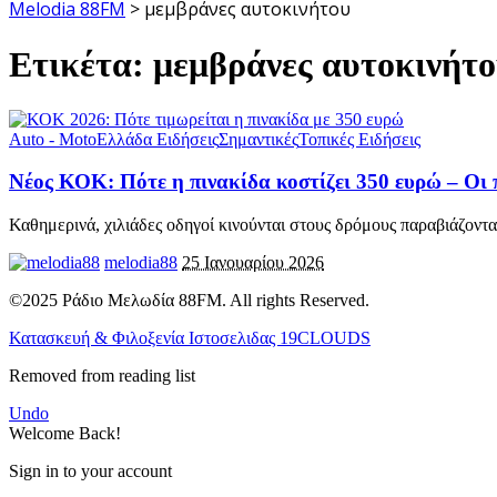
Melodia 88FM
>
μεμβράνες αυτοκινήτου
Ετικέτα:
μεμβράνες αυτοκινήτ
Auto - Moto
Ελλάδα Ειδήσεις
Σημαντικές
Τοπικές Ειδήσεις
Νέος ΚΟΚ: Πότε η πινακίδα κοστίζει 350 ευρώ – Οι 
Καθημερινά, χιλιάδες οδηγοί κινούνται στους δρόμους παραβιάζοντ
melodia88
25 Ιανουαρίου 2026
©2025 Ράδιο Μελωδία 88FM. All rights Reserved.
Κατασκευή & Φιλοξενία Ιστοσελιδας 19CLOUDS
Removed from reading list
Undo
Welcome Back!
Sign in to your account