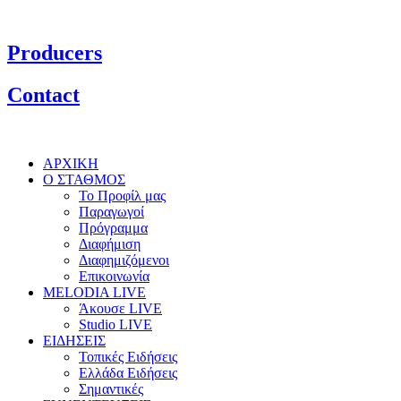
Producers
Contact
ΑΡΧΙΚΗ
Ο ΣΤΑΘΜΟΣ
Το Προφίλ μας
Παραγωγοί
Πρόγραμμα
Διαφήμιση
Διαφημιζόμενοι
Επικοινωνία
MELODIA LIVE
Άκουσε LIVE
Studio LIVE
ΕΙΔΗΣΕΙΣ
Τοπικές Ειδήσεις
Ελλάδα Ειδήσεις
Σημαντικές