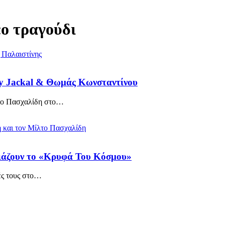
ο τραγούδι
ny Jackal & Θωμάς Κωνσταντίνου
το Πασχαλίδη στο
…
ιάζουν το «Κρυφά Του Κόσμου»
ς τους στο
…