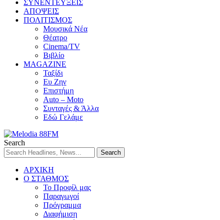
ΣΥΝΕΝΤΕΥΞΕΙΣ
ΑΠΟΨΕΙΣ
ΠΟΛΙΤΙΣΜΟΣ
Μουσικά Νέα
Θέατρο
Cinema/TV
Βιβλίο
MAGAZINE
Ταξίδι
Ευ Ζην
Επιστήμη
Auto – Moto
Συνταγές & Άλλα
Εδώ Γελάμε
Search
ΑΡΧΙΚΗ
Ο ΣΤΑΘΜΟΣ
Το Προφίλ μας
Παραγωγοί
Πρόγραμμα
Διαφήμιση