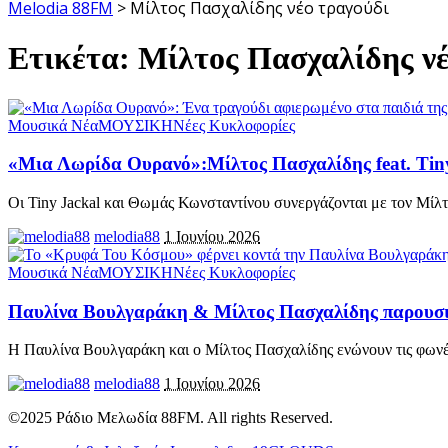
Melodia 88FM
>
Μίλτος Πασχαλίδης νέο τραγούδι
Ετικέτα:
Μίλτος Πασχαλίδης νέ
Μουσικά Νέα
ΜΟΥΣΙΚΗ
Νέες Κυκλοφορίες
«Μια Λωρίδα Ουρανό»:Μίλτος Πασχαλίδης feat. Ti
Οι Tiny Jackal και Θωμάς Κωνσταντίνου συνεργάζονται με τον Μίλ
melodia88
1 Ιουνίου 2026
Μουσικά Νέα
ΜΟΥΣΙΚΗ
Νέες Κυκλοφορίες
Παυλίνα Βουλγαράκη & Μίλτος Πασχαλίδης παρουσ
Η Παυλίνα Βουλγαράκη και ο Μίλτος Πασχαλίδης ενώνουν τις φωνέ
melodia88
1 Ιουνίου 2026
©2025 Ράδιο Μελωδία 88FM. All rights Reserved.