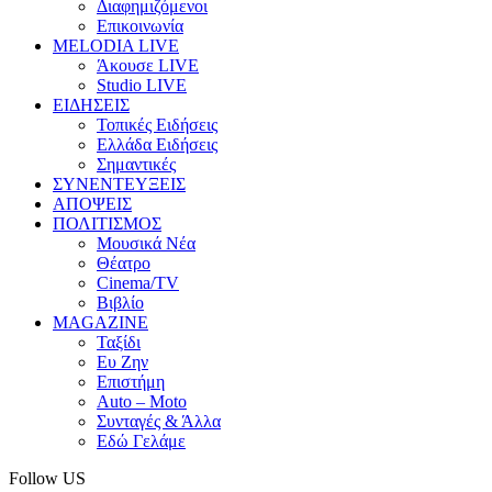
Διαφημιζόμενοι
Επικοινωνία
MELODIA LIVE
Άκουσε LIVE
Studio LIVE
ΕΙΔΗΣΕΙΣ
Τοπικές Ειδήσεις
Ελλάδα Ειδήσεις
Σημαντικές
ΣΥΝΕΝΤΕΥΞΕΙΣ
ΑΠΟΨΕΙΣ
ΠΟΛΙΤΙΣΜΟΣ
Μουσικά Νέα
Θέατρο
Cinema/TV
Βιβλίο
MAGAZINE
Ταξίδι
Ευ Ζην
Επιστήμη
Auto – Moto
Συνταγές & Άλλα
Εδώ Γελάμε
Follow US