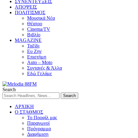
ΣΥΝΕΝΤΕΥΞΕΙΣ
ΑΠΟΨΕΙΣ
ΠΟΛΙΤΙΣΜΟΣ
Μουσικά Νέα
Θέατρο
Cinema/TV
Βιβλίο
MAGAZINE
Ταξίδι
Ευ Ζην
Επιστήμη
Auto – Moto
Συνταγές & Άλλα
Εδώ Γελάμε
Search
ΑΡΧΙΚΗ
Ο ΣΤΑΘΜΟΣ
Το Προφίλ μας
Παραγωγοί
Πρόγραμμα
Διαφήμιση