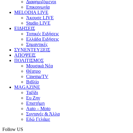
Διαφημιζόμενοι
Επικοινωνία
MELODIA LIVE
Άκουσε LIVE
Studio LIVE
ΕΙΔΗΣΕΙΣ
Τοπικές Ειδήσεις
Ελλάδα Ειδήσεις
Σημαντικές
ΣΥΝΕΝΤΕΥΞΕΙΣ
ΑΠΟΨΕΙΣ
ΠΟΛΙΤΙΣΜΟΣ
Μουσικά Νέα
Θέατρο
Cinema/TV
Βιβλίο
MAGAZINE
Ταξίδι
Ευ Ζην
Επιστήμη
Auto – Moto
Συνταγές & Άλλα
Εδώ Γελάμε
Follow US