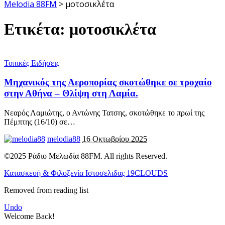
Melodia 88FM
>
μοτοσικλέτα
Ετικέτα:
μοτοσικλέτα
Τοπικές Ειδήσεις
Μηχανικός της Αεροπορίας σκοτώθηκε σε τροχαίο
στην Αθήνα – Θλίψη στη Λαμία.
Νεαρός Λαμιώτης, ο Αντώνης Τατσης, σκοτώθηκε το πρωί της
Πέμπτης (16/10) σε
…
melodia88
16 Οκτωβρίου 2025
©2025 Ράδιο Μελωδία 88FM. All rights Reserved.
Κατασκευή & Φιλοξενία Ιστοσελιδας 19CLOUDS
Removed from reading list
Undo
Welcome Back!