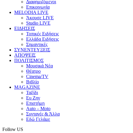
Διαφημιζόμενοι
Επικοινωνία
MELODIA LIVE
Άκουσε LIVE
Studio LIVE
ΕΙΔΗΣΕΙΣ
Τοπικές Ειδήσεις
Ελλάδα Ειδήσεις
Σημαντικές
ΣΥΝΕΝΤΕΥΞΕΙΣ
ΑΠΟΨΕΙΣ
ΠΟΛΙΤΙΣΜΟΣ
Μουσικά Νέα
Θέατρο
Cinema/TV
Βιβλίο
MAGAZINE
Ταξίδι
Ευ Ζην
Επιστήμη
Auto – Moto
Συνταγές & Άλλα
Εδώ Γελάμε
Follow US