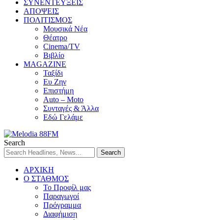
ΣΥΝΕΝΤΕΥΞΕΙΣ
ΑΠΟΨΕΙΣ
ΠΟΛΙΤΙΣΜΟΣ
Μουσικά Νέα
Θέατρο
Cinema/TV
Βιβλίο
MAGAZINE
Ταξίδι
Ευ Ζην
Επιστήμη
Auto – Moto
Συνταγές & Άλλα
Εδώ Γελάμε
Search
ΑΡΧΙΚΗ
Ο ΣΤΑΘΜΟΣ
Το Προφίλ μας
Παραγωγοί
Πρόγραμμα
Διαφήμιση