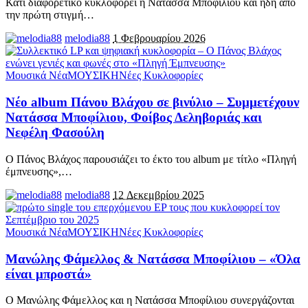
Κάτι διαφορετικό κυκλοφορεί η Νατάσσα Μποφίλιου και ήδη από
την πρώτη στιγμή
…
melodia88
1 Φεβρουαρίου 2026
Μουσικά Νέα
ΜΟΥΣΙΚΗ
Νέες Κυκλοφορίες
Νέο album Πάνου Βλάχου σε βινύλιο – Συμμετέχουν
Νατάσσα Μποφίλιου, Φοίβος Δεληβοριάς και
Νεφέλη Φασούλη
Ο Πάνος Βλάχος παρουσιάζει το έκτο του album με τίτλο «Πληγή
έμπνευσης»,
…
melodia88
12 Δεκεμβρίου 2025
Μουσικά Νέα
ΜΟΥΣΙΚΗ
Νέες Κυκλοφορίες
Μανώλης Φάμελλος & Νατάσσα Μποφίλιου – «Όλα
είναι μπροστά»
Ο Μανώλης Φάμελλος και η Νατάσσα Μποφίλιου συνεργάζονται