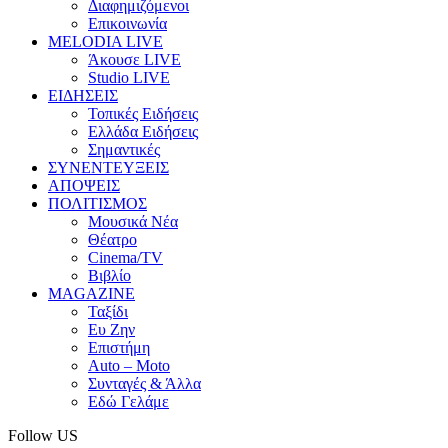
Διαφημιζόμενοι
Επικοινωνία
MELODIA LIVE
Άκουσε LIVE
Studio LIVE
ΕΙΔΗΣΕΙΣ
Τοπικές Ειδήσεις
Ελλάδα Ειδήσεις
Σημαντικές
ΣΥΝΕΝΤΕΥΞΕΙΣ
ΑΠΟΨΕΙΣ
ΠΟΛΙΤΙΣΜΟΣ
Μουσικά Νέα
Θέατρο
Cinema/TV
Βιβλίο
MAGAZINE
Ταξίδι
Ευ Ζην
Επιστήμη
Auto – Moto
Συνταγές & Άλλα
Εδώ Γελάμε
Follow US