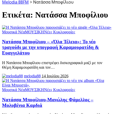
Melodia 88FM
>
Νατάσσα Μποφίλιου
Ετικέτα:
Νατάσσα Μποφίλιου
Μουσικά Νέα
ΜΟΥΣΙΚΗ
Νέες Κυκλοφορίες
Νατάσσα Μποφίλιου – «Όλα Τέλεια»: Το νέο
τραγούδι με την υπογραφή Καραμουρατίδη &
Ευαγγελάτου
Η Νατάσσα Μποφίλιου επιστρέφει δισκογραφικά μαζί με τον
Θέμη Καραμουρατίδη και τον
…
melodia88
14 Ιουλίου 2026
Μουσικά Νέα
ΜΟΥΣΙΚΗ
Νέες Κυκλοφορίες
Νατάσσα Μποφίλιου-Μανώλης Φάμελλος –
Μολυβένια Καρδιά