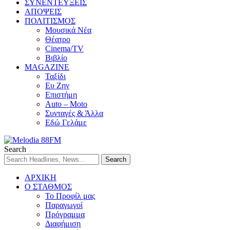
ΣΥΝΕΝΤΕΥΞΕΙΣ
ΑΠΟΨΕΙΣ
ΠΟΛΙΤΙΣΜΟΣ
Μουσικά Νέα
Θέατρο
Cinema/TV
Βιβλίο
MAGAZINE
Ταξίδι
Ευ Ζην
Επιστήμη
Auto – Moto
Συνταγές & Άλλα
Εδώ Γελάμε
Search
ΑΡΧΙΚΗ
Ο ΣΤΑΘΜΟΣ
Το Προφίλ μας
Παραγωγοί
Πρόγραμμα
Διαφήμιση