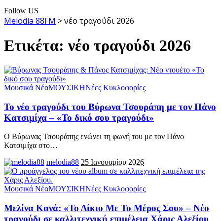
Follow US
Melodia 88FM
>
νέο τραγούδι 2026
Ετικέτα:
νέο τραγούδι 2026
Μουσικά Νέα
ΜΟΥΣΙΚΗ
Νέες Κυκλοφορίες
Το νέο τραγούδι του Βύρωνα Τσουράπη με τον Πάνο
Κατσιμίχα – «Το δικό σου τραγούδι»
Ο Βύρωνας Τσουράπης ενώνει τη φωνή του με τον Πάνο
Κατσιμίχα στο
…
melodia88
25 Ιανουαρίου 2026
Μουσικά Νέα
ΜΟΥΣΙΚΗ
Νέες Κυκλοφορίες
Μελίνα Κανά: «Το Δίκιο Με Το Μέρος Σου» – Νέο
τραγούδι σε καλλιτεχνική επιμέλεια Χάρις Αλεξίου