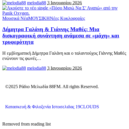
melodia88
3 Ιανουαρίου 2026
Μουσικά Νέα
ΜΟΥΣΙΚΗ
Νέες Κυκλοφορίες
Δήμητρα Γαλάνη & Γιάννης Μαθές: Μια
δισκογραφική συνάντηση ανάμεσα σε «μάχη» και
τρυφερότητα
Η εμβληματική Δήμητρα Γαλάνη και ο ταλαντούχος Γιάννης Μαθές
ενώνουν τις φωνές
…
melodia88
3 Ιανουαρίου 2026
©2025 Ράδιο Μελωδία 88FM. All rights Reserved.
Κατασκευή & Φιλοξενία Ιστοσελιδας 19CLOUDS
Removed from reading list