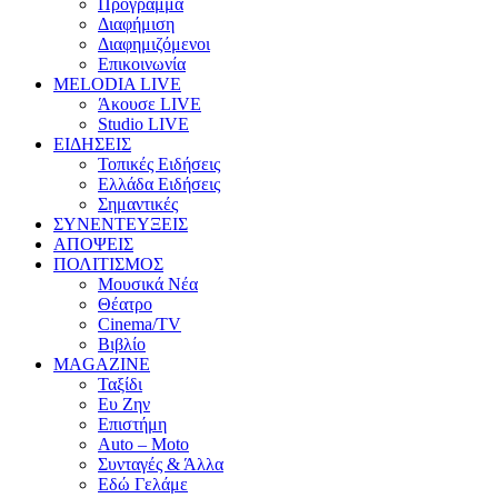
Πρόγραμμα
Διαφήμιση
Διαφημιζόμενοι
Επικοινωνία
MELODIA LIVE
Άκουσε LIVE
Studio LIVE
ΕΙΔΗΣΕΙΣ
Τοπικές Ειδήσεις
Ελλάδα Ειδήσεις
Σημαντικές
ΣΥΝΕΝΤΕΥΞΕΙΣ
ΑΠΟΨΕΙΣ
ΠΟΛΙΤΙΣΜΟΣ
Μουσικά Νέα
Θέατρο
Cinema/TV
Βιβλίο
MAGAZINE
Ταξίδι
Ευ Ζην
Επιστήμη
Auto – Moto
Συνταγές & Άλλα
Εδώ Γελάμε