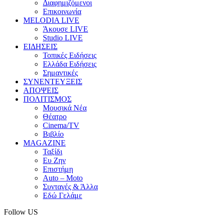
Διαφημιζόμενοι
Επικοινωνία
MELODIA LIVE
Άκουσε LIVE
Studio LIVE
ΕΙΔΗΣΕΙΣ
Τοπικές Ειδήσεις
Ελλάδα Ειδήσεις
Σημαντικές
ΣΥΝΕΝΤΕΥΞΕΙΣ
ΑΠΟΨΕΙΣ
ΠΟΛΙΤΙΣΜΟΣ
Μουσικά Νέα
Θέατρο
Cinema/TV
Βιβλίο
MAGAZINE
Ταξίδι
Ευ Ζην
Επιστήμη
Auto – Moto
Συνταγές & Άλλα
Εδώ Γελάμε
Follow US