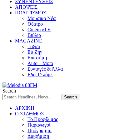
ΣΥΝΕΝΤΕΥΞΕΙΣ
ΑΠΟΨΕΙΣ
ΠΟΛΙΤΙΣΜΟΣ
Μουσικά Νέα
Θέατρο
Cinema/TV
Βιβλίο
MAGAZINE
Ταξίδι
Ευ Ζην
Επιστήμη
Auto – Moto
Συνταγές & Άλλα
Εδώ Γελάμε
Search
ΑΡΧΙΚΗ
Ο ΣΤΑΘΜΟΣ
Το Προφίλ μας
Παραγωγοί
Πρόγραμμα
Διαφήμιση