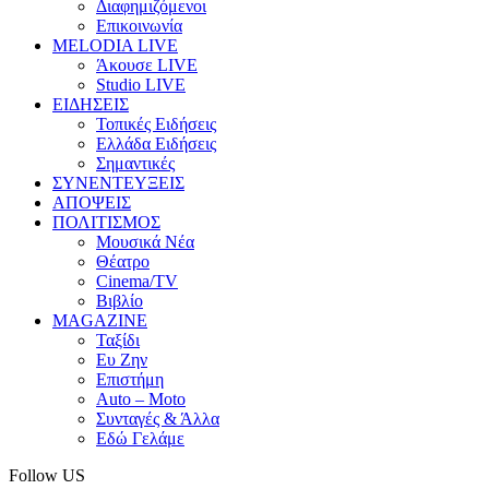
Διαφημιζόμενοι
Επικοινωνία
MELODIA LIVE
Άκουσε LIVE
Studio LIVE
ΕΙΔΗΣΕΙΣ
Τοπικές Ειδήσεις
Ελλάδα Ειδήσεις
Σημαντικές
ΣΥΝΕΝΤΕΥΞΕΙΣ
ΑΠΟΨΕΙΣ
ΠΟΛΙΤΙΣΜΟΣ
Μουσικά Νέα
Θέατρο
Cinema/TV
Βιβλίο
MAGAZINE
Ταξίδι
Ευ Ζην
Επιστήμη
Auto – Moto
Συνταγές & Άλλα
Εδώ Γελάμε
Follow US