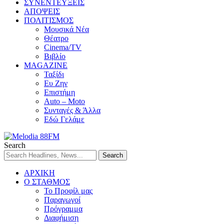
ΣΥΝΕΝΤΕΥΞΕΙΣ
ΑΠΟΨΕΙΣ
ΠΟΛΙΤΙΣΜΟΣ
Μουσικά Νέα
Θέατρο
Cinema/TV
Βιβλίο
MAGAZINE
Ταξίδι
Ευ Ζην
Επιστήμη
Auto – Moto
Συνταγές & Άλλα
Εδώ Γελάμε
Search
ΑΡΧΙΚΗ
Ο ΣΤΑΘΜΟΣ
Το Προφίλ μας
Παραγωγοί
Πρόγραμμα
Διαφήμιση