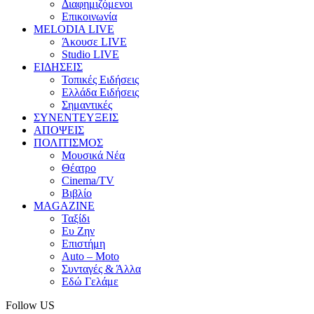
Διαφημιζόμενοι
Επικοινωνία
MELODIA LIVE
Άκουσε LIVE
Studio LIVE
ΕΙΔΗΣΕΙΣ
Τοπικές Ειδήσεις
Ελλάδα Ειδήσεις
Σημαντικές
ΣΥΝΕΝΤΕΥΞΕΙΣ
ΑΠΟΨΕΙΣ
ΠΟΛΙΤΙΣΜΟΣ
Μουσικά Νέα
Θέατρο
Cinema/TV
Βιβλίο
MAGAZINE
Ταξίδι
Ευ Ζην
Επιστήμη
Auto – Moto
Συνταγές & Άλλα
Εδώ Γελάμε
Follow US