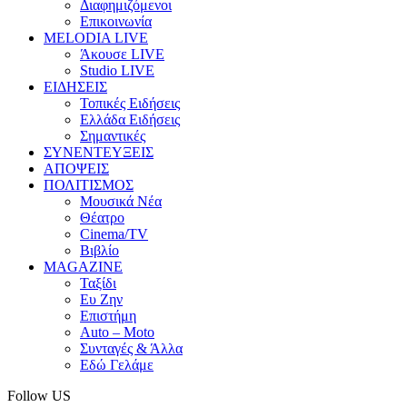
Διαφημιζόμενοι
Επικοινωνία
MELODIA LIVE
Άκουσε LIVE
Studio LIVE
ΕΙΔΗΣΕΙΣ
Τοπικές Ειδήσεις
Ελλάδα Ειδήσεις
Σημαντικές
ΣΥΝΕΝΤΕΥΞΕΙΣ
ΑΠΟΨΕΙΣ
ΠΟΛΙΤΙΣΜΟΣ
Μουσικά Νέα
Θέατρο
Cinema/TV
Βιβλίο
MAGAZINE
Ταξίδι
Ευ Ζην
Επιστήμη
Auto – Moto
Συνταγές & Άλλα
Εδώ Γελάμε
Follow US