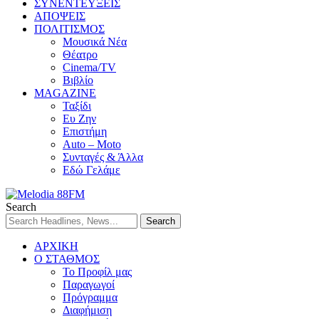
ΣΥΝΕΝΤΕΥΞΕΙΣ
ΑΠΟΨΕΙΣ
ΠΟΛΙΤΙΣΜΟΣ
Μουσικά Νέα
Θέατρο
Cinema/TV
Βιβλίο
MAGAZINE
Ταξίδι
Ευ Ζην
Επιστήμη
Auto – Moto
Συνταγές & Άλλα
Εδώ Γελάμε
Search
ΑΡΧΙΚΗ
Ο ΣΤΑΘΜΟΣ
Το Προφίλ μας
Παραγωγοί
Πρόγραμμα
Διαφήμιση