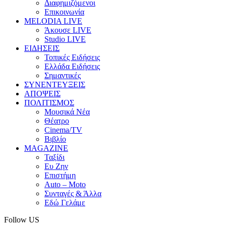
Διαφημιζόμενοι
Επικοινωνία
MELODIA LIVE
Άκουσε LIVE
Studio LIVE
ΕΙΔΗΣΕΙΣ
Τοπικές Ειδήσεις
Ελλάδα Ειδήσεις
Σημαντικές
ΣΥΝΕΝΤΕΥΞΕΙΣ
ΑΠΟΨΕΙΣ
ΠΟΛΙΤΙΣΜΟΣ
Μουσικά Νέα
Θέατρο
Cinema/TV
Βιβλίο
MAGAZINE
Ταξίδι
Ευ Ζην
Επιστήμη
Auto – Moto
Συνταγές & Άλλα
Εδώ Γελάμε
Follow US