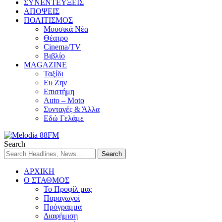
ΣΥΝΕΝΤΕΥΞΕΙΣ
ΑΠΟΨΕΙΣ
ΠΟΛΙΤΙΣΜΟΣ
Μουσικά Νέα
Θέατρο
Cinema/TV
Βιβλίο
MAGAZINE
Ταξίδι
Ευ Ζην
Επιστήμη
Auto – Moto
Συνταγές & Άλλα
Εδώ Γελάμε
Search
ΑΡΧΙΚΗ
Ο ΣΤΑΘΜΟΣ
Το Προφίλ μας
Παραγωγοί
Πρόγραμμα
Διαφήμιση