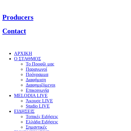
Producers
Contact
ΑΡΧΙΚΗ
Ο ΣΤΑΘΜΟΣ
Το Προφίλ μας
Παραγωγοί
Πρόγραμμα
Διαφήμιση
Διαφημιζόμενοι
Επικοινωνία
MELODIA LIVE
Άκουσε LIVE
Studio LIVE
ΕΙΔΗΣΕΙΣ
Τοπικές Ειδήσεις
Ελλάδα Ειδήσεις
Σημαντικές