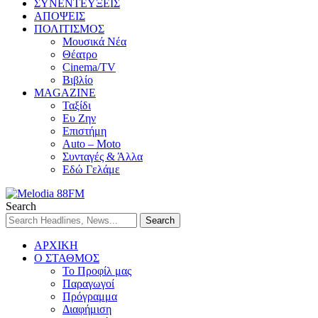
ΣΥΝΕΝΤΕΥΞΕΙΣ
ΑΠΟΨΕΙΣ
ΠΟΛΙΤΙΣΜΟΣ
Μουσικά Νέα
Θέατρο
Cinema/TV
Βιβλίο
MAGAZINE
Ταξίδι
Ευ Ζην
Επιστήμη
Auto – Moto
Συνταγές & Άλλα
Εδώ Γελάμε
Search
ΑΡΧΙΚΗ
Ο ΣΤΑΘΜΟΣ
Το Προφίλ μας
Παραγωγοί
Πρόγραμμα
Διαφήμιση