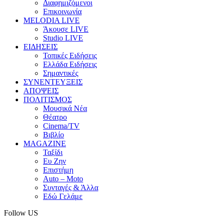
Διαφημιζόμενοι
Επικοινωνία
MELODIA LIVE
Άκουσε LIVE
Studio LIVE
ΕΙΔΗΣΕΙΣ
Τοπικές Ειδήσεις
Ελλάδα Ειδήσεις
Σημαντικές
ΣΥΝΕΝΤΕΥΞΕΙΣ
ΑΠΟΨΕΙΣ
ΠΟΛΙΤΙΣΜΟΣ
Μουσικά Νέα
Θέατρο
Cinema/TV
Βιβλίο
MAGAZINE
Ταξίδι
Ευ Ζην
Επιστήμη
Auto – Moto
Συνταγές & Άλλα
Εδώ Γελάμε
Follow US