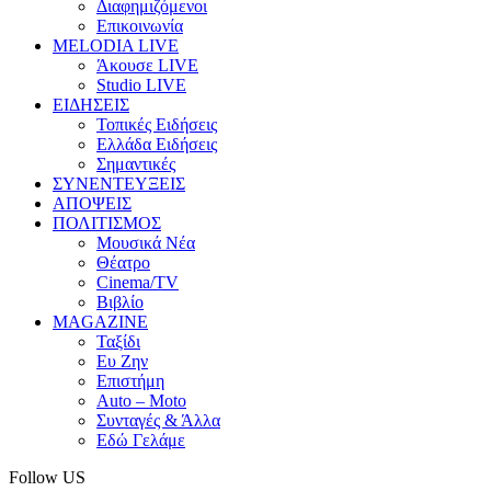
Διαφημιζόμενοι
Επικοινωνία
MELODIA LIVE
Άκουσε LIVE
Studio LIVE
ΕΙΔΗΣΕΙΣ
Τοπικές Ειδήσεις
Ελλάδα Ειδήσεις
Σημαντικές
ΣΥΝΕΝΤΕΥΞΕΙΣ
ΑΠΟΨΕΙΣ
ΠΟΛΙΤΙΣΜΟΣ
Μουσικά Νέα
Θέατρο
Cinema/TV
Βιβλίο
MAGAZINE
Ταξίδι
Ευ Ζην
Επιστήμη
Auto – Moto
Συνταγές & Άλλα
Εδώ Γελάμε
Follow US