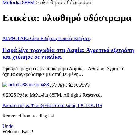
Melodia 88FM
>
ολισθηρό οδόστρωμα
Ετικέτα:
ολισθηρό οδόστρωμα
ΔΙΑΦΟΡΑ
Ελλάδα Ειδήσεις
Τοπικές Ειδήσεις
Παρά λίγο τραγωδία στη Λαμία: Αγροτικό εξετράπη
και χτύπησε σε νταλίκα.
Σφοδρό τροχαίο στον παράδρομο Λαμίας – Αθηνών: Αγροτικό
όχημα συγκρούστηκε με σταθμευμένη
…
melodia88
22 Οκτωβρίου 2025
©2025 Ράδιο Μελωδία 88FM. All rights Reserved.
Κατασκευή & Φιλοξενία Ιστοσελιδας 19CLOUDS
Removed from reading list
Undo
Welcome Back!