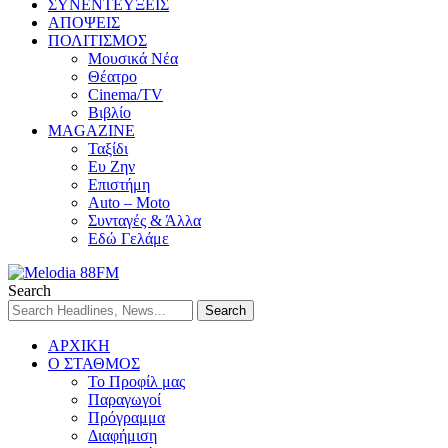
ΣΥΝΕΝΤΕΥΞΕΙΣ
ΑΠΟΨΕΙΣ
ΠΟΛΙΤΙΣΜΟΣ
Μουσικά Νέα
Θέατρο
Cinema/TV
Βιβλίο
MAGAZINE
Ταξίδι
Ευ Ζην
Επιστήμη
Auto – Moto
Συνταγές & Άλλα
Εδώ Γελάμε
Search
ΑΡΧΙΚΗ
Ο ΣΤΑΘΜΟΣ
Το Προφίλ μας
Παραγωγοί
Πρόγραμμα
Διαφήμιση