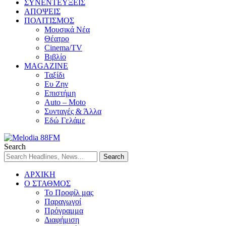
ΣΥΝΕΝΤΕΥΞΕΙΣ
ΑΠΟΨΕΙΣ
ΠΟΛΙΤΙΣΜΟΣ
Μουσικά Νέα
Θέατρο
Cinema/TV
Βιβλίο
MAGAZINE
Ταξίδι
Ευ Ζην
Επιστήμη
Auto – Moto
Συνταγές & Άλλα
Εδώ Γελάμε
Search
ΑΡΧΙΚΗ
Ο ΣΤΑΘΜΟΣ
Το Προφίλ μας
Παραγωγοί
Πρόγραμμα
Διαφήμιση