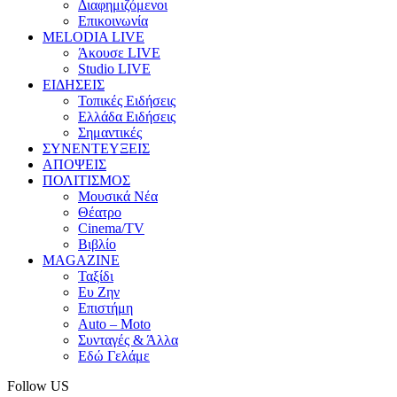
Διαφημιζόμενοι
Επικοινωνία
MELODIA LIVE
Άκουσε LIVE
Studio LIVE
ΕΙΔΗΣΕΙΣ
Τοπικές Ειδήσεις
Ελλάδα Ειδήσεις
Σημαντικές
ΣΥΝΕΝΤΕΥΞΕΙΣ
ΑΠΟΨΕΙΣ
ΠΟΛΙΤΙΣΜΟΣ
Μουσικά Νέα
Θέατρο
Cinema/TV
Βιβλίο
MAGAZINE
Ταξίδι
Ευ Ζην
Επιστήμη
Auto – Moto
Συνταγές & Άλλα
Εδώ Γελάμε
Follow US