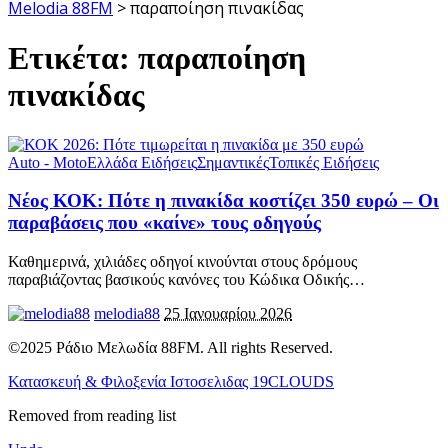
Melodia 88FM
>
παραποίηση πινακίδας
Ετικέτα:
παραποίηση
πινακίδας
Auto - Moto
Ελλάδα Ειδήσεις
Σημαντικές
Τοπικές Ειδήσεις
Νέος ΚΟΚ: Πότε η πινακίδα κοστίζει 350 ευρώ – Οι
παραβάσεις που «καίνε» τους οδηγούς
Καθημερινά, χιλιάδες οδηγοί κινούνται στους δρόμους
παραβιάζοντας βασικούς κανόνες του Κώδικα Οδικής
…
melodia88
25 Ιανουαρίου 2026
©2025 Ράδιο Μελωδία 88FM. All rights Reserved.
Κατασκευή & Φιλοξενία Ιστοσελιδας 19CLOUDS
Removed from reading list