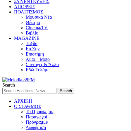
ΣΥΝΕΝΤΕΥΞΕΙΣ
ΑΠΟΨΕΙΣ
ΠΟΛΙΤΙΣΜΟΣ
Μουσικά Νέα
Θέατρο
Cinema/TV
Βιβλίο
MAGAZINE
Ταξίδι
Ευ Ζην
Επιστήμη
Auto – Moto
Συνταγές & Άλλα
Εδώ Γελάμε
Search
ΑΡΧΙΚΗ
Ο ΣΤΑΘΜΟΣ
Το Προφίλ μας
Παραγωγοί
Πρόγραμμα
Διαφήμιση