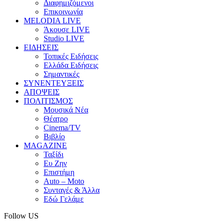
Διαφημιζόμενοι
Επικοινωνία
MELODIA LIVE
Άκουσε LIVE
Studio LIVE
ΕΙΔΗΣΕΙΣ
Τοπικές Ειδήσεις
Ελλάδα Ειδήσεις
Σημαντικές
ΣΥΝΕΝΤΕΥΞΕΙΣ
ΑΠΟΨΕΙΣ
ΠΟΛΙΤΙΣΜΟΣ
Μουσικά Νέα
Θέατρο
Cinema/TV
Βιβλίο
MAGAZINE
Ταξίδι
Ευ Ζην
Επιστήμη
Auto – Moto
Συνταγές & Άλλα
Εδώ Γελάμε
Follow US