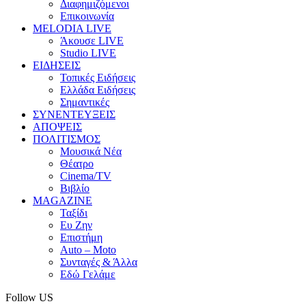
Διαφημιζόμενοι
Επικοινωνία
MELODIA LIVE
Άκουσε LIVE
Studio LIVE
ΕΙΔΗΣΕΙΣ
Τοπικές Ειδήσεις
Ελλάδα Ειδήσεις
Σημαντικές
ΣΥΝΕΝΤΕΥΞΕΙΣ
ΑΠΟΨΕΙΣ
ΠΟΛΙΤΙΣΜΟΣ
Μουσικά Νέα
Θέατρο
Cinema/TV
Βιβλίο
MAGAZINE
Ταξίδι
Ευ Ζην
Επιστήμη
Auto – Moto
Συνταγές & Άλλα
Εδώ Γελάμε
Follow US