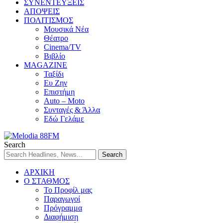
ΣΥΝΕΝΤΕΥΞΕΙΣ
ΑΠΟΨΕΙΣ
ΠΟΛΙΤΙΣΜΟΣ
Μουσικά Νέα
Θέατρο
Cinema/TV
Βιβλίο
MAGAZINE
Ταξίδι
Ευ Ζην
Επιστήμη
Auto – Moto
Συνταγές & Άλλα
Εδώ Γελάμε
Search
ΑΡΧΙΚΗ
Ο ΣΤΑΘΜΟΣ
Το Προφίλ μας
Παραγωγοί
Πρόγραμμα
Διαφήμιση