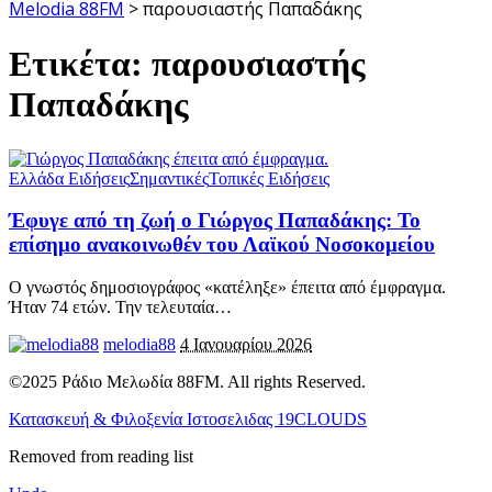
Melodia 88FM
>
παρουσιαστής Παπαδάκης
Ετικέτα:
παρουσιαστής
Παπαδάκης
Ελλάδα Ειδήσεις
Σημαντικές
Τοπικές Ειδήσεις
Έφυγε από τη ζωή ο Γιώργος Παπαδάκης: Το
επίσημο ανακοινωθέν του Λαϊκού Νοσοκομείου
Ο γνωστός δημοσιογράφος «κατέληξε» έπειτα από έμφραγμα.
Ήταν 74 ετών. Την τελευταία
…
melodia88
4 Ιανουαρίου 2026
©2025 Ράδιο Μελωδία 88FM. All rights Reserved.
Κατασκευή & Φιλοξενία Ιστοσελιδας 19CLOUDS
Removed from reading list