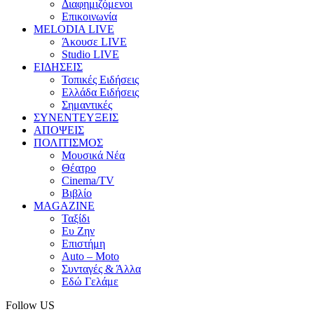
Διαφημιζόμενοι
Επικοινωνία
MELODIA LIVE
Άκουσε LIVE
Studio LIVE
ΕΙΔΗΣΕΙΣ
Τοπικές Ειδήσεις
Ελλάδα Ειδήσεις
Σημαντικές
ΣΥΝΕΝΤΕΥΞΕΙΣ
ΑΠΟΨΕΙΣ
ΠΟΛΙΤΙΣΜΟΣ
Μουσικά Νέα
Θέατρο
Cinema/TV
Βιβλίο
MAGAZINE
Ταξίδι
Ευ Ζην
Επιστήμη
Auto – Moto
Συνταγές & Άλλα
Εδώ Γελάμε
Follow US