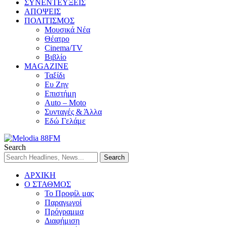
ΣΥΝΕΝΤΕΥΞΕΙΣ
ΑΠΟΨΕΙΣ
ΠΟΛΙΤΙΣΜΟΣ
Μουσικά Νέα
Θέατρο
Cinema/TV
Βιβλίο
MAGAZINE
Ταξίδι
Ευ Ζην
Επιστήμη
Auto – Moto
Συνταγές & Άλλα
Εδώ Γελάμε
Search
ΑΡΧΙΚΗ
Ο ΣΤΑΘΜΟΣ
Το Προφίλ μας
Παραγωγοί
Πρόγραμμα
Διαφήμιση