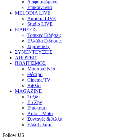
Διαφημιζόμενοι
Επικοινωνία
MELODIA LIVE
Άκουσε LIVE
Studio LIVE
ΕΙΔΗΣΕΙΣ
Τοπικές Ειδήσεις
Ελλάδα Ειδήσεις
Σημαντικές
ΣΥΝΕΝΤΕΥΞΕΙΣ
ΑΠΟΨΕΙΣ
ΠΟΛΙΤΙΣΜΟΣ
Μουσικά Νέα
Θέατρο
Cinema/TV
Βιβλίο
MAGAZINE
Ταξίδι
Ευ Ζην
Επιστήμη
Auto – Moto
Συνταγές & Άλλα
Εδώ Γελάμε
Follow US