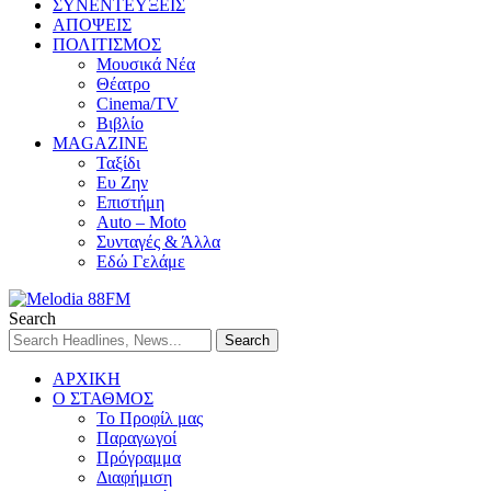
ΣΥΝΕΝΤΕΥΞΕΙΣ
ΑΠΟΨΕΙΣ
ΠΟΛΙΤΙΣΜΟΣ
Μουσικά Νέα
Θέατρο
Cinema/TV
Βιβλίο
MAGAZINE
Ταξίδι
Ευ Ζην
Επιστήμη
Auto – Moto
Συνταγές & Άλλα
Εδώ Γελάμε
Search
ΑΡΧΙΚΗ
Ο ΣΤΑΘΜΟΣ
Το Προφίλ μας
Παραγωγοί
Πρόγραμμα
Διαφήμιση