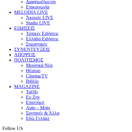
Διαφημιζόμενοι
Επικοινωνία
MELODIA LIVE
Άκουσε LIVE
Studio LIVE
ΕΙΔΗΣΕΙΣ
Τοπικές Ειδήσεις
Ελλάδα Ειδήσεις
Σημαντικές
ΣΥΝΕΝΤΕΥΞΕΙΣ
ΑΠΟΨΕΙΣ
ΠΟΛΙΤΙΣΜΟΣ
Μουσικά Νέα
Θέατρο
Cinema/TV
Βιβλίο
MAGAZINE
Ταξίδι
Ευ Ζην
Επιστήμη
Auto – Moto
Συνταγές & Άλλα
Εδώ Γελάμε
Follow US