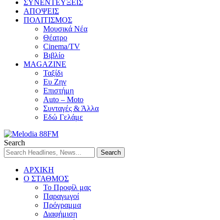
ΣΥΝΕΝΤΕΥΞΕΙΣ
ΑΠΟΨΕΙΣ
ΠΟΛΙΤΙΣΜΟΣ
Μουσικά Νέα
Θέατρο
Cinema/TV
Βιβλίο
MAGAZINE
Ταξίδι
Ευ Ζην
Επιστήμη
Auto – Moto
Συνταγές & Άλλα
Εδώ Γελάμε
Search
ΑΡΧΙΚΗ
Ο ΣΤΑΘΜΟΣ
Το Προφίλ μας
Παραγωγοί
Πρόγραμμα
Διαφήμιση