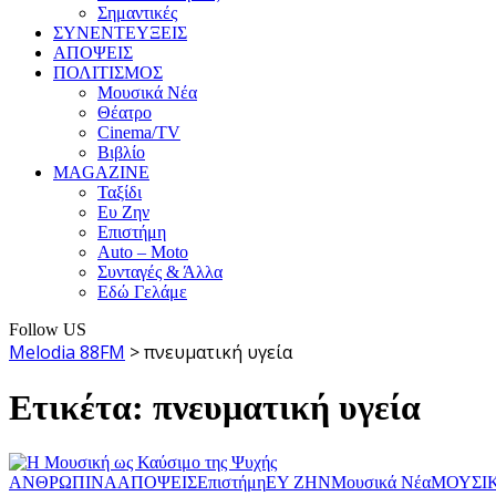
Σημαντικές
ΣΥΝΕΝΤΕΥΞΕΙΣ
ΑΠΟΨΕΙΣ
ΠΟΛΙΤΙΣΜΟΣ
Μουσικά Νέα
Θέατρο
Cinema/TV
Βιβλίο
MAGAZINE
Ταξίδι
Ευ Ζην
Επιστήμη
Auto – Moto
Συνταγές & Άλλα
Εδώ Γελάμε
Follow US
Melodia 88FM
>
πνευματική υγεία
Ετικέτα:
πνευματική υγεία
ΑΝΘΡΩΠΙΝΑ
ΑΠΟΨΕΙΣ
Επιστήμη
ΕΥ ΖΗΝ
Μουσικά Νέα
ΜΟΥΣΙ