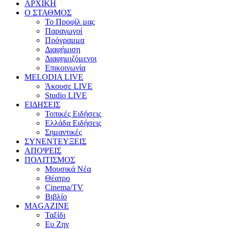
ΑΡΧΙΚΗ
Ο ΣΤΑΘΜΟΣ
Το Προφίλ μας
Παραγωγοί
Πρόγραμμα
Διαφήμιση
Διαφημιζόμενοι
Επικοινωνία
MELODIA LIVE
Άκουσε LIVE
Studio LIVE
ΕΙΔΗΣΕΙΣ
Τοπικές Ειδήσεις
Ελλάδα Ειδήσεις
Σημαντικές
ΣΥΝΕΝΤΕΥΞΕΙΣ
ΑΠΟΨΕΙΣ
ΠΟΛΙΤΙΣΜΟΣ
Μουσικά Νέα
Θέατρο
Cinema/TV
Βιβλίο
MAGAZINE
Ταξίδι
Ευ Ζην