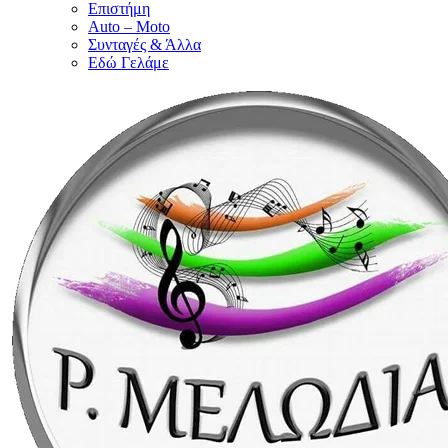
Επιστήμη
Auto – Moto
Συνταγές & Άλλα
Εδώ Γελάμε