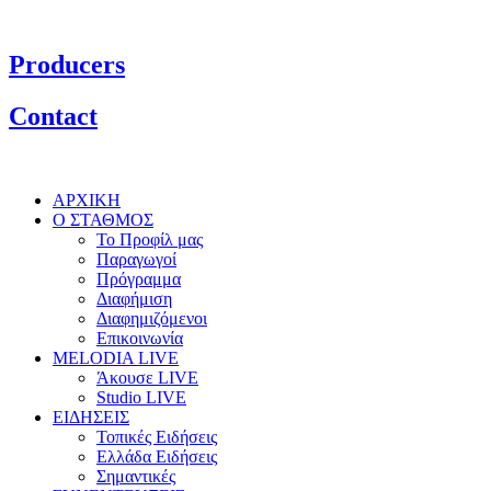
Producers
Contact
ΑΡΧΙΚΗ
Ο ΣΤΑΘΜΟΣ
Το Προφίλ μας
Παραγωγοί
Πρόγραμμα
Διαφήμιση
Διαφημιζόμενοι
Επικοινωνία
MELODIA LIVE
Άκουσε LIVE
Studio LIVE
ΕΙΔΗΣΕΙΣ
Τοπικές Ειδήσεις
Ελλάδα Ειδήσεις
Σημαντικές