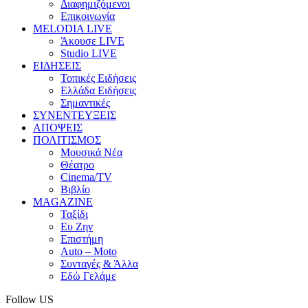
Διαφημιζόμενοι
Επικοινωνία
MELODIA LIVE
Άκουσε LIVE
Studio LIVE
ΕΙΔΗΣΕΙΣ
Τοπικές Ειδήσεις
Ελλάδα Ειδήσεις
Σημαντικές
ΣΥΝΕΝΤΕΥΞΕΙΣ
ΑΠΟΨΕΙΣ
ΠΟΛΙΤΙΣΜΟΣ
Μουσικά Νέα
Θέατρο
Cinema/TV
Βιβλίο
MAGAZINE
Ταξίδι
Ευ Ζην
Επιστήμη
Auto – Moto
Συνταγές & Άλλα
Εδώ Γελάμε
Follow US