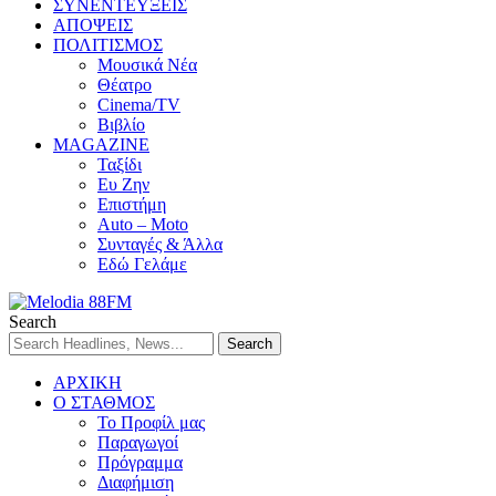
ΣΥΝΕΝΤΕΥΞΕΙΣ
ΑΠΟΨΕΙΣ
ΠΟΛΙΤΙΣΜΟΣ
Μουσικά Νέα
Θέατρο
Cinema/TV
Βιβλίο
MAGAZINE
Ταξίδι
Ευ Ζην
Επιστήμη
Auto – Moto
Συνταγές & Άλλα
Εδώ Γελάμε
Search
ΑΡΧΙΚΗ
Ο ΣΤΑΘΜΟΣ
Το Προφίλ μας
Παραγωγοί
Πρόγραμμα
Διαφήμιση