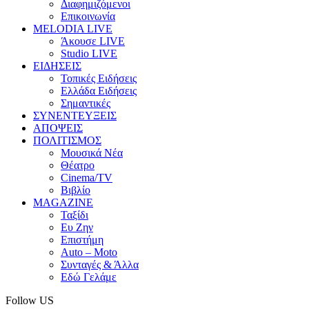
Διαφημιζόμενοι
Επικοινωνία
MELODIA LIVE
Άκουσε LIVE
Studio LIVE
ΕΙΔΗΣΕΙΣ
Τοπικές Ειδήσεις
Ελλάδα Ειδήσεις
Σημαντικές
ΣΥΝΕΝΤΕΥΞΕΙΣ
ΑΠΟΨΕΙΣ
ΠΟΛΙΤΙΣΜΟΣ
Μουσικά Νέα
Θέατρο
Cinema/TV
Βιβλίο
MAGAZINE
Ταξίδι
Ευ Ζην
Επιστήμη
Auto – Moto
Συνταγές & Άλλα
Εδώ Γελάμε
Follow US