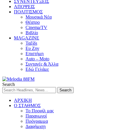
ΣΥΝΕΝΤΕΥΞΕΙΣ
ΑΠΟΨΕΙΣ
ΠΟΛΙΤΙΣΜΟΣ
Μουσικά Νέα
Θέατρο
Cinema/TV
Βιβλίο
MAGAZINE
Ταξίδι
Ευ Ζην
Επιστήμη
Auto – Moto
Συνταγές & Άλλα
Εδώ Γελάμε
Search
ΑΡΧΙΚΗ
Ο ΣΤΑΘΜΟΣ
Το Προφίλ μας
Παραγωγοί
Πρόγραμμα
Διαφήμιση