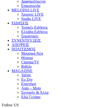
Διαφημιζόμενοι
Επικοινωνία
MELODIA LIVE
Άκουσε LIVE
Studio LIVE
ΕΙΔΗΣΕΙΣ
Τοπικές Ειδήσεις
Ελλάδα Ειδήσεις
Σημαντικές
ΣΥΝΕΝΤΕΥΞΕΙΣ
ΑΠΟΨΕΙΣ
ΠΟΛΙΤΙΣΜΟΣ
Μουσικά Νέα
Θέατρο
Cinema/TV
Βιβλίο
MAGAZINE
Ταξίδι
Ευ Ζην
Επιστήμη
Auto – Moto
Συνταγές & Άλλα
Εδώ Γελάμε
Follow US