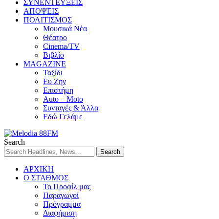
ΣΥΝΕΝΤΕΥΞΕΙΣ
ΑΠΟΨΕΙΣ
ΠΟΛΙΤΙΣΜΟΣ
Μουσικά Νέα
Θέατρο
Cinema/TV
Βιβλίο
MAGAZINE
Ταξίδι
Ευ Ζην
Επιστήμη
Auto – Moto
Συνταγές & Άλλα
Εδώ Γελάμε
Search
ΑΡΧΙΚΗ
Ο ΣΤΑΘΜΟΣ
Το Προφίλ μας
Παραγωγοί
Πρόγραμμα
Διαφήμιση